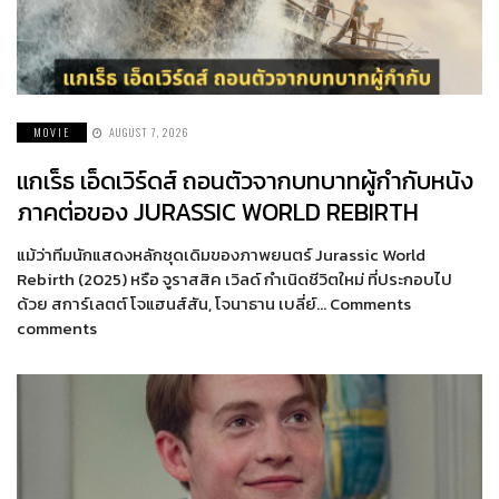
MOVIE
AUGUST 7, 2026
แกเร็ธ เอ็ดเวิร์ดส์ ถอนตัวจากบทบาทผู้กำกับหนัง
ภาคต่อของ JURASSIC WORLD REBIRTH
แม้ว่าทีมนักแสดงหลักชุดเดิมของภาพยนตร์ Jurassic World
Rebirth (2025) หรือ จูราสสิค เวิลด์ กำเนิดชีวิตใหม่ ที่ประกอบไป
ด้วย สการ์เลตต์ โจแฮนส์สัน, โจนาธาน เบลี่ย์… Comments
comments