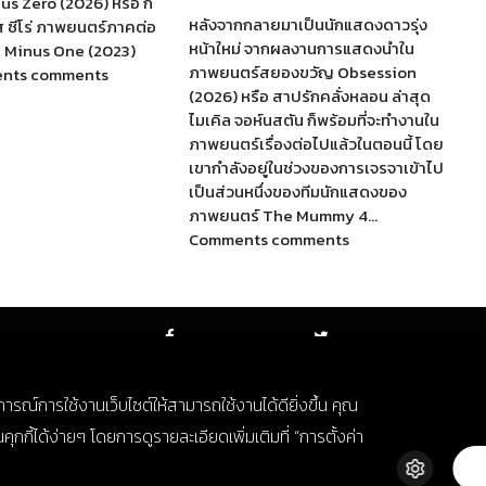
us Zero (2026) หรือ ก็
หลังจากกลายมาเป็นนักแสดงดาวรุ่ง
ส ซีโร่ ภาพยนตร์ภาคต่อ
หน้าใหม่ จากผลงานการแสดงนำใน
a Minus One (2023)
ภาพยนตร์สยองขวัญ Obsession
ents comments
(2026) หรือ สาปรักคลั่งหลอน ล่าสุด
ไมเคิล จอห์นสตัน ก็พร้อมที่จะทำงานใน
ภาพยนตร์เรื่องต่อไปแล้วในตอนนี้ โดย
เขากำลังอยู่ในช่วงของการเจรจาเข้าไป
เป็นส่วนหนึ่งของทีมนักแสดงของ
ภาพยนตร์ The Mummy 4…
Comments comments
FACEBOOK
TWITTER
บการณ์การใช้งานเว็บไซต์ให้สามารถใช้งานได้ดียิ่งขึ้น คุณ
กี้ได้ง่ายๆ โดยการดูรายละเอียดเพิ่มเติมที่ “การตั้งค่า
© Copyright 2018. All Rights Reserved