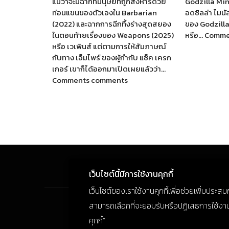
แม้ว่าจะมีฉากที่มนุษย์ที่ถูกสังหารด้วย
Godzilla Min
ท่อนแขนของตัวเองใน Barbarian
อดซิลล่า ไมนั
(2022) และฉากการฉีกทึ้งร่างสุดสยอง
ของ Godzill
ในตอนท้ายเรื่องของ Weapons (2025)
หรือ… Comm
หรือ เวเพินส์ แต่ตามการให้สัมภาษณ์
กับทาง เอ็มไพร์ ของผู้กำกับ แซ็ค เครก
เกอร์ เขาก็ได้ออกมาเปิดเผยแล้วว่า…
Comments comments
เว็บไซต์นี้มีการใช้งานคุกกี้
เว็บไซต์ของเราใช้งานคุกกี้เพื่อช่วยเพิ่มประส
สามารถเลือกที่จะยอมรับหรือปฏิเสธการใช้งานคุก
คุกกี้”