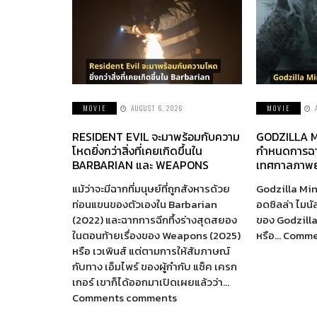
MOVIE
AUGUST 6, 2026
MOVIE
RESIDENT EVIL จะมาพร้อมกับความ
GODZILLA M
โหดยิ่งกว่าสิ่งที่เคยเกิดขึ้นใน
กำหนดการฉา
BARBARIAN และ WEAPONS
เทศกาลภาพย
แม้ว่าจะมีฉากที่มนุษย์ที่ถูกสังหารด้วย
Godzilla Min
ท่อนแขนของตัวเองใน Barbarian
อดซิลล่า ไมนั
(2022) และฉากการฉีกทึ้งร่างสุดสยอง
ของ Godzill
ในตอนท้ายเรื่องของ Weapons (2025)
หรือ… Comm
หรือ เวเพินส์ แต่ตามการให้สัมภาษณ์
กับทาง เอ็มไพร์ ของผู้กำกับ แซ็ค เครก
เกอร์ เขาก็ได้ออกมาเปิดเผยแล้วว่า…
Comments comments