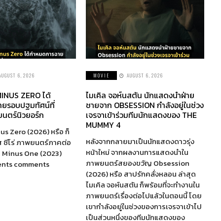
AUGUST 6, 2026
MOVIE
AUGUST 6, 2026
INUS ZERO ได้
ไมเคิล จอห์นสตัน นักแสดงนำฝ่าย
ยรอบปฐมทัศน์ที่
ชายจาก OBSESSION กำลังอยู่ในช่วง
นตร์นิวยอร์ก
เจรจาเข้าร่วมทีมนักแสดงของ THE
MUMMY 4
us Zero (2026) หรือ ก็
หลังจากกลายมาเป็นนักแสดงดาวรุ่ง
ส ซีโร่ ภาพยนตร์ภาคต่อ
หน้าใหม่ จากผลงานการแสดงนำใน
a Minus One (2023)
ภาพยนตร์สยองขวัญ Obsession
ents comments
(2026) หรือ สาปรักคลั่งหลอน ล่าสุด
ไมเคิล จอห์นสตัน ก็พร้อมที่จะทำงานใน
ภาพยนตร์เรื่องต่อไปแล้วในตอนนี้ โดย
เขากำลังอยู่ในช่วงของการเจรจาเข้าไป
เป็นส่วนหนึ่งของทีมนักแสดงของ