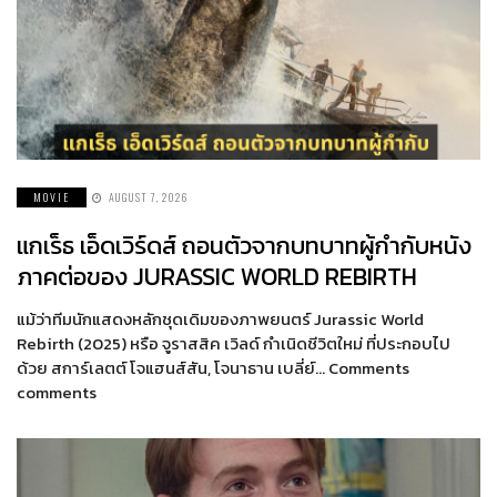
MOVIE
AUGUST 7, 2026
แกเร็ธ เอ็ดเวิร์ดส์ ถอนตัวจากบทบาทผู้กำกับหนัง
ภาคต่อของ JURASSIC WORLD REBIRTH
แม้ว่าทีมนักแสดงหลักชุดเดิมของภาพยนตร์ Jurassic World
Rebirth (2025) หรือ จูราสสิค เวิลด์ กำเนิดชีวิตใหม่ ที่ประกอบไป
ด้วย สการ์เลตต์ โจแฮนส์สัน, โจนาธาน เบลี่ย์… Comments
comments