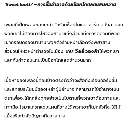
‘Sweet tooth’ – การซื้ออำนาจด้วยช็อกโกแลตแสนหวาน
เพลงนี้เป็นเพลงของเหล่าตัวร้ายช็อกโกแลตคาร์เทลทั้งสามคน
พวกเขาไม่ต้องการให้วองก้ามาแย่งส่วนแบ่งการตลาดที่พวก
เขาครอบครองมานาน พวกตัวร้ายหน้าเลือดจึงพยายาม
ยั่วยวนให้หัวหน้าตำรวจในเมือง ‘เก็บ’
วิลลี่ วองก้า
ให้พวกเขา
แลกกับค่าตอบแทนเป็นช็อกโกแลตจำนวนมาก
เนื้อหาของเพลงนี้ค่อนข้างตรงตัวว่าจะสื่อถึงเรื่องคอรัปชั่น
และสิทธิประโยชน์ของเหล่าผู้มีอำนาจ ที่สามารถใช้อำนาจเงิน
ตราเพื่อจะให้ทุกสิ่งทุกอย่างเป็นไปตามที่พวกเขาต้องการ และ
หากมีอะไรมาแทรกแซงแผนที่วางไว้ พวกเขาก็ไม่กลัวที่จะใช้ไม้
แข็งเพื่อกำจัดปัญหาที่ขวางทาง