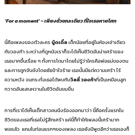
‘For a moment’ – เพียงชั่วขณะเดียว ที่ใจเธอหายโศก
นี้คือเพลงของตัวละคร
นู้ดเดิ้ล
เด็กน้อยที่อยู่ในห้องเช่าเดียว
กับวองก้า ระหว่างที่ดูหนังเราก็จะได้เห็นชีวิตอันน่าเศร้าของ
เธอมากขึ้นเรื่อย ๆ ทั้งการโตมาโดยไม่รู้ว่าใครคือพ่อแม่ของตน
และการถูกจับขังโดยยัยป้าใจร้าย เธอนั้นมีแต่ความเศร้า ไร้
ความหวัง จนกระทั่งเธอได้พบกับ
วิลลี่ วองก้า
ที่เป็นเหมือนลูก
กวาดอันแสนหวานในชีวิตอันขมขื่น
การที่เราได้เห็นเด็กสาวคนนึงร้องออกมาว่า นี้คือครั้งแรกใน
ชีวิตของเธอที่เธอไม่รู้สึกเศร้า แค่นี้ก็ทำให้เพลงนี้เศร้ามาก
พอแล้ว แถมในท่อนแรกๆของเพลง เธอยังมีพูดอีกว่าเธอเองก็