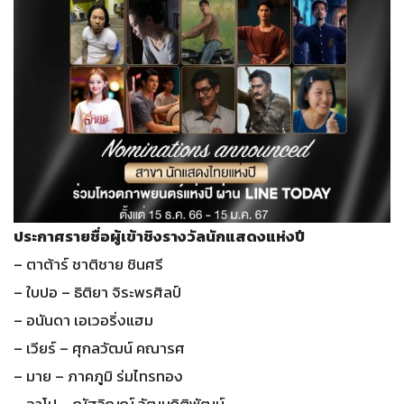
ประกาศรายชื่อผู้เข้าชิงรางวัลนักแสดงแห่งปี
– ตาต้าร์ ชาติชาย ชินศรี
– ใบปอ – ธิติยา จิระพรศิลป์
– อนันดา เอเวอริ่งแฮม
– เวียร์ – ศุกลวัฒน์ คณารศ
– มาย – ภาคภูมิ ร่มไทรทอง
– อาโป – ณัฐวิญญ์ วัฒนกิติพัฒน์