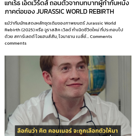
แกเร็ธ เอ็ดเวิร์ดส์ ถอนตัวจากบทบาทผู้กำกับหนัง
ภาคต่อของ JURASSIC WORLD REBIRTH
แม้ว่าทีมนักแสดงหลักชุดเดิมของภาพยนตร์ Jurassic World
Rebirth (2025) หรือ จูราสสิค เวิลด์ กำเนิดชีวิตใหม่ ที่ประกอบไป
ด้วย สการ์เลตต์ โจแฮนส์สัน, โจนาธาน เบลี่ย์… Comments
comments