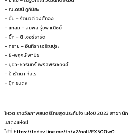
– ณเดชน์ คูกิมิยะ
– มิ้ม – รัตนวดี วงศ์ทอง
– แหลม – สมพล รุ่งพาณิชย์
– บิ๊ก – ดี เจอร์ราร์ด
– ทราย – อินทิรา เจริญปุระ
– ซี-พฤกษ์ พานิช
– นุนิว-ชวรินทร์ เพริศพิริยะวงศ์
– ป้ารัตนา ห่อเร
– นุ๊ก ธนดล
โหวต รางวัลภาพยนตร์ไทยสุดประทับใจ แห่งปี 2023 สาขา นัก
แสดงแห่งปี
ได้ที่
https://today.line.me/th/v2/poll/EX5QQwQ