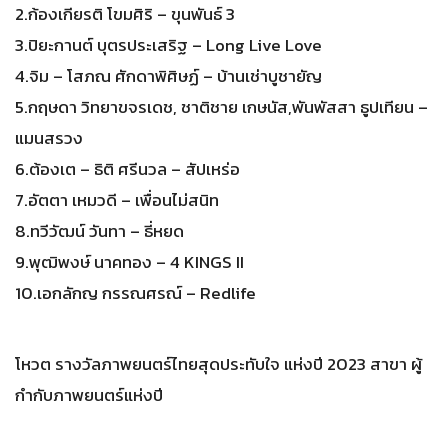
2.ก้องเกียรติ โขมศิริ – ขุนพันธ์ 3
3.ปิยะกานต์ บุตรประเสริฐ – Long Live Love
4.จิม – โสภณ ศักดาพิศิษฏ์ – บ้านเช่าบูชายัญ
5.กฤษดา วิทยาขจรเดช, ชาติชาย เกษนัส,พันพัสสา ธูปเทียน –
แมนสรวง
6.ต้องเต – ธิติ ศรีนวล – สัปเหร่อ
7.อัตตา เหมวดี – เพื่อนไม่สนิท
8.ทวีวัฒน์ วันทา – ธี่หยด
9.พุฒิพงษ์ นาคทอง – 4 KINGS II
10.เอกลักญ กรรณศรณ์ – Redlife
โหวต รางวัลภาพยนตร์ไทยสุดประทับใจ แห่งปี 2023 สาขา ผู้
กำกับภาพยนตร์แห่งปี