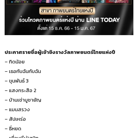
ประกาศรายชื่อผู้เข้าชิงรางวัลภาพยนตร์ไทยแห่งปี
– ทิดน้อย
– เธอกับฉันกับฉัน
– ขุนพันธ์ 3
– แสงกระสือ 2
– บ้านเช่าบูชายัญ
– แมนสรวง
– สัปเหร่อ
– ธี่หยด
– เพื่อน(ไม่)สนิท