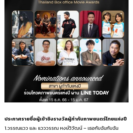
ประกาศรายชื่อผู้เข้าชิงรางวัลผู้กำกับภาพยนตร์ไทยแห่งปี
1.วรรณแวว และ แวววรรณ หงษ์วิวัฒน์ – เธอกับฉันกับฉัน