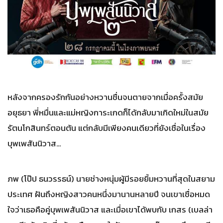
หลังจากครองรักกันอย่างหวานชื่นจนตายจากเมื่อครั้งสมัย
อยุธยา พี่หมื่นและแม่หญิงการะเกดก็ได้กลับมาเกิดใหม่ในสมัย
รัตนโกสินทร์ตอนต้น แต่กลับมีเพียงคนเดียวที่ยังเชื่อในเรื่อง
บุพเพสันนิวาส…
ภพ (โป๊ป ธนวรรธน์) นายช่างหนุ่มผู้มีรอยยิ้มหวานที่สุดในสยาม
ประเทศ ฝันถึงหญิงสาวคนหนึ่งมานานหลายปี จนเขาเชื่อหมด
ใจว่าเธอคือคู่บุพเพสันนิวาส และเมื่อเขาได้พบกับ เกสร (เบลล่า