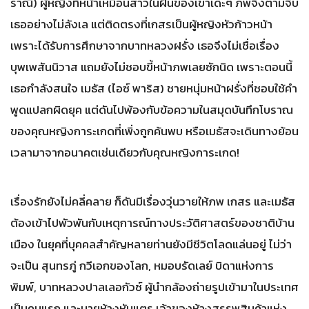
ราณี) ผู้หญิงที่หน้าเหมือนสาวในฝันของเขาเด๊ะๆ ภพจึงตามจีบ
เธออย่างไม่ลังเล แต่ติดตรงที่เกสรเป็นผู้หญิงหัวก้าวหน้า
เพราะได้รับการศึกษาจากบาทหลวงฝรั่ง เธอจึงไม่เชื่อเรื่อง
บุพเพสันนิวาส แถมยังไม่ชอบขี้หน้าภพเลยซักนิด เพราะตอนนี้
เธอกำลังสนใจ เมธัส (ไอซ์ พาริส) ชายหนุ่มหน้าฝรั่งที่ชอบใช้คำ
พูดแปลกผิดยุค แต่ดันไปพ้องกับข้อความในสมุดบันทึกโบราณ
ของคุณหญิงการะเกดที่เพิ่งถูกค้นพบ หรือเมธัสจะเดินทางย้อน
เวลามาจากอนาคตเช่นเดียวกับคุณหญิงการะเกด!
เรื่องรักยังไม่คลี่คลาย ก็ดันมีเรื่องวุ่นวายให้ภพ เกสร และเมธัส
ต้องเข้าไปพัวพันกับเหตุการณ์ทางประวัติศาสตร์ของชาติบ้าน
เมือง ในยุคที่บุคคลสำคัญหลายท่านยังมีชีวิตโลดแล่นอยู่ ไม่ว่า
จะเป็น สุนทรภู่ กวีเอกของโลก, หมอบรัดเลย์ บิดาแห่งการ
พิมพ์, บาทหลวงปาลเลอกัวซ์ ผู้นำกล้องถ่ายรูปเข้ามาในประเทศ
เป็นคนแรก และนายห้างหันแตร เจ้าของห้างสรรพสินค้าแห่ง