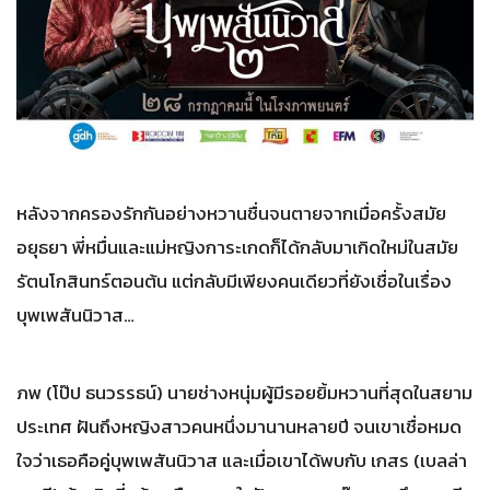
หลังจากครองรักกันอย่างหวานชื่นจนตายจากเมื่อครั้งสมัย
อยุธยา พี่หมื่นและแม่หญิงการะเกดก็ได้กลับมาเกิดใหม่ในสมัย
รัตนโกสินทร์ตอนต้น แต่กลับมีเพียงคนเดียวที่ยังเชื่อในเรื่อง
บุพเพสันนิวาส…
ภพ (โป๊ป ธนวรรธน์) นายช่างหนุ่มผู้มีรอยยิ้มหวานที่สุดในสยาม
ประเทศ ฝันถึงหญิงสาวคนหนึ่งมานานหลายปี จนเขาเชื่อหมด
ใจว่าเธอคือคู่บุพเพสันนิวาส และเมื่อเขาได้พบกับ เกสร (เบลล่า