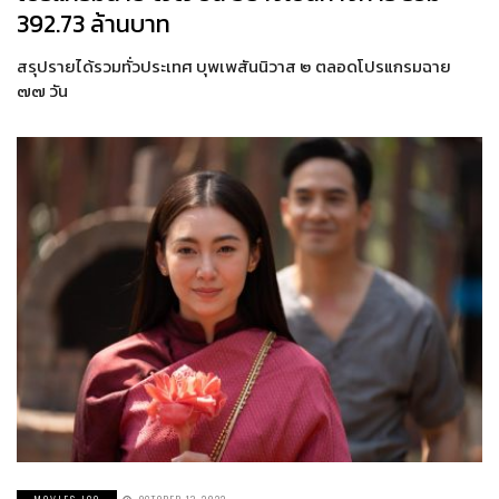
392.73 ล้านบาท
สรุปรายได้รวมทั่วประเทศ บุพเพสันนิวาส ๒ ตลอดโปรแกรมฉาย
๗๗ วัน