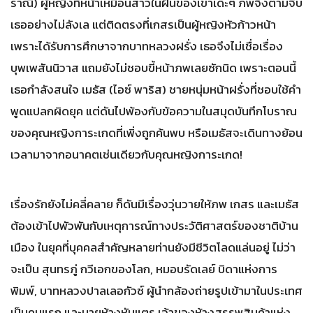
ราณี) ผู้หญิงที่หน้าเหมือนสาวในฝันของเขาเด๊ะๆ ภพจึงตามจีบ
เธออย่างไม่ลังเล แต่ติดตรงที่เกสรเป็นผู้หญิงหัวก้าวหน้า
เพราะได้รับการศึกษาจากบาทหลวงฝรั่ง เธอจึงไม่เชื่อเรื่อง
บุพเพสันนิวาส แถมยังไม่ชอบขี้หน้าภพเลยซักนิด เพราะตอนนี้
เธอกำลังสนใจ เมธัส (ไอซ์ พาริส) ชายหนุ่มหน้าฝรั่งที่ชอบใช้คำ
พูดแปลกผิดยุค แต่ดันไปพ้องกับข้อความในสมุดบันทึกโบราณ
ของคุณหญิงการะเกดที่เพิ่งถูกค้นพบ หรือเมธัสจะเดินทางย้อน
เวลามาจากอนาคตเช่นเดียวกับคุณหญิงการะเกด!
เรื่องรักยังไม่คลี่คลาย ก็ดันมีเรื่องวุ่นวายให้ภพ เกสร และเมธัส
ต้องเข้าไปพัวพันกับเหตุการณ์ทางประวัติศาสตร์ของชาติบ้าน
เมือง ในยุคที่บุคคลสำคัญหลายท่านยังมีชีวิตโลดแล่นอยู่ ไม่ว่า
จะเป็น สุนทรภู่ กวีเอกของโลก, หมอบรัดเลย์ บิดาแห่งการ
พิมพ์, บาทหลวงปาลเลอกัวซ์ ผู้นำกล้องถ่ายรูปเข้ามาในประเทศ
เป็นคนแรก และนายห้างหันแตร เจ้าของห้างสรรพสินค้าแห่ง