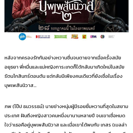
หลังจากครองรักกันอย่างหวานชื่นจนตายจากเมื่อครั้งสมัย
อยุธยา พี่หมื่นและแม่หญิงการะเกดก็ได้กลับมาเกิดใหม่ในสมัย
รัตนโกสินทร์ตอนต้น แต่กลับมีเพียงคนเดียวที่ยังเชื่อในเรื่อง
บุพเพสันนิวาส…
ภพ (โป๊ป ธนวรรธน์) นายช่างหนุ่มผู้มีรอยยิ้มหวานที่สุดในสยาม
ประเทศ ฝันถึงหญิงสาวคนหนึ่งมานานหลายปี จนเขาเชื่อหมด
ใจว่าเธอคือคู่บุพเพสันนิวาส และเมื่อเขาได้พบกับ เกสร (เบลล่า