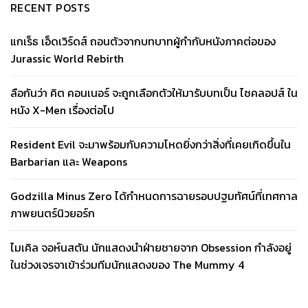
RECENT POSTS
แกเร็ธ เอ็ดเวิร์ดส์ ถอนตัวจากบทบาทผู้กำกับหนังภาคต่อของ
Jurassic World Rebirth
ลือกันว่า คิต คอนเนอร์ จะถูกเลือกตัวให้มารับบทเป็น ไซคลอปส์ ใน
หนัง X-Men เรื่องต่อไป
Resident Evil จะมาพร้อมกับความโหดยิ่งกว่าสิ่งที่เคยเกิดขึ้นใน
Barbarian และ Weapons
Godzilla Minus Zero ได้กำหนดการฉายรอบปฐมทัศน์ที่เทศกาล
ภาพยนตร์นิวยอร์ก
ไมเคิล จอห์นสตัน นักแสดงนำฝ่ายชายจาก Obsession กำลังอยู่
ในช่วงเจรจาเข้าร่วมทีมนักแสดงของ The Mummy 4