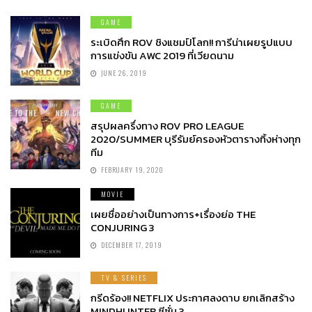
GAME
ระเบิดศึก ROV ชิงแชมป์โลก!! การีน่าเผยรูปแบบ
การแข่งขัน AWC 2019 ที่เวียดนาม
JUNE 26, 2019
GAME
สรุปผลครึ่งทาง ROV PRO LEAGUE
2020/SUMMER บุรีรัมย์ครองหัวตารางทิ้งห่างทุก
ทีม
FEBRUARY 19, 2020
MOVIE
เผยชื่ออย่างเป็นทางการ+เรื่องย่อ THE
CONJURING 3
DECEMBER 17, 2019
TV & SERIES
กรีดร้อง!! NETFLIX ประกาศลงดาบ ยกเลิกสร้าง
MINDHUNTER ซีซั่น 3