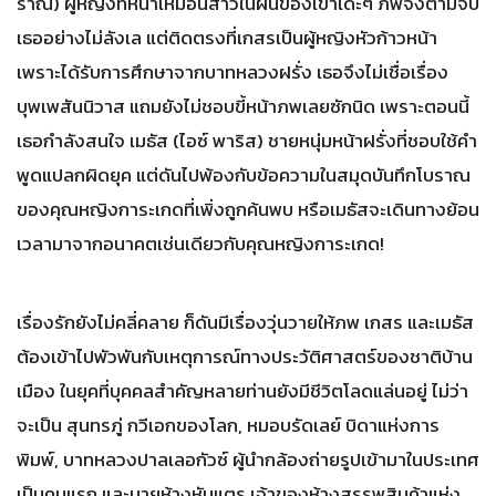
ราณี) ผู้หญิงที่หน้าเหมือนสาวในฝันของเขาเด๊ะๆ ภพจึงตามจีบ
เธออย่างไม่ลังเล แต่ติดตรงที่เกสรเป็นผู้หญิงหัวก้าวหน้า
เพราะได้รับการศึกษาจากบาทหลวงฝรั่ง เธอจึงไม่เชื่อเรื่อง
บุพเพสันนิวาส แถมยังไม่ชอบขี้หน้าภพเลยซักนิด เพราะตอนนี้
เธอกำลังสนใจ เมธัส (ไอซ์ พาริส) ชายหนุ่มหน้าฝรั่งที่ชอบใช้คำ
พูดแปลกผิดยุค แต่ดันไปพ้องกับข้อความในสมุดบันทึกโบราณ
ของคุณหญิงการะเกดที่เพิ่งถูกค้นพบ หรือเมธัสจะเดินทางย้อน
เวลามาจากอนาคตเช่นเดียวกับคุณหญิงการะเกด!
เรื่องรักยังไม่คลี่คลาย ก็ดันมีเรื่องวุ่นวายให้ภพ เกสร และเมธัส
ต้องเข้าไปพัวพันกับเหตุการณ์ทางประวัติศาสตร์ของชาติบ้าน
เมือง ในยุคที่บุคคลสำคัญหลายท่านยังมีชีวิตโลดแล่นอยู่ ไม่ว่า
จะเป็น สุนทรภู่ กวีเอกของโลก, หมอบรัดเลย์ บิดาแห่งการ
พิมพ์, บาทหลวงปาลเลอกัวซ์ ผู้นำกล้องถ่ายรูปเข้ามาในประเทศ
เป็นคนแรก และนายห้างหันแตร เจ้าของห้างสรรพสินค้าแห่ง