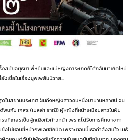
งสมัยอยุธยา พี่หมื่นและแม่หญิงการะเกดก็ได้กลับมาเกิดใหม่
ยังเชื่อในเรื่องบุพเพสันนิวาส…
นที่สุดในสยามประเทศ ฝันถึงหญิงสาวคนหนึ่งมานานหลายปี จน
ได้พบกับ เกสร (เบลล่า ราณี) ผู้หญิงที่หน้าเหมือนสาวในฝัน
รงที่เกสรเป็นผู้หญิงหัวก้าวหน้า เพราะได้รับการศึกษาจาก
ถมยังไม่ชอบขี้หน้าภพเลยซักนิด เพราะตอนนี้เธอกำลังสนใจ เมธั
แปลกผิดยุค แต่ดันไปพ้องกับข้อความในสมุดบันทึกโบราณของคุณ