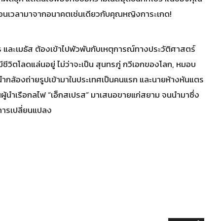
งย้อนเวลามาจากอนาคตเช่นเดียวกับคุณหญิงการะเกด!
เกสร และเมธัส ต้องเข้าไปพัวพันกับเหตุการณ์ทางประวัติศาสตร์
ชีวิตโลดแล่นอยู่ ไม่ว่าจะเป็น สุนทรภู่ กวีเอกของโลก, หมอบ
ู้นำกล้องถ่ายรูปเข้ามาในประเทศเป็นคนแรก และนายห้างหันแตร
ผู้นำเรือกลไฟ “เอ็กสเปรส” มาเสนอขายแก่สยาม จนนำมาซึ่ง
ดการเปลี่ยนแปลง