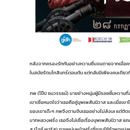
หลังจากครองรักกันอย่างหวานชื่นจนตายจากเมื่อครั้
ในสมัยรัตนโกสินทร์ตอนต้น แต่กลับมีเพียงคนเดียวที่
ภพ (โป๊ป ธนวรรธน์) นายช่างหนุ่มผู้มีรอยยิ้มหวา
เขาเชื่อหมดใจว่าเธอคือคู่บุพเพสันนิวาส และเมื่อเขา
ของเขาเด๊ะๆ ภพจึงตามจีบเธออย่างไม่ลังเล แต่ติดต
บาทหลวงฝรั่ง เธอจึงไม่เชื่อเรื่องบุพเพสันนิวาส แ
ส (ไอซ์ พาริส) ชายหนุ่มหน้าฝรั่งที่ชอบใช้คำพูด