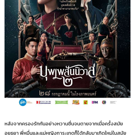
หลังจากครองรักกันอย่างหวานชื่นจนตายจากเมื่อครั้งสมัย
อยุธยา พี่หมื่นและแม่หญิงการะเกดก็ได้กลับมาเกิดใหม่ในสมัย