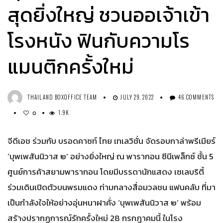
สุดยิ่งใหญ่ ชวนออเจ้าเข้า
โรงหนัง ฟินกับความโร
แมนติกครั้งใหม่
THAILAND BOXOFFICE TEAM
JULY 29, 2022
46 COMMENTS
1.9K
0
จีดีเอช ร่วมกับ บรอดคาซท์ ไทย เทเลวิชั่น จัดรอบกาล่าพรีเมียร์
‘บุพเพสันนิวาส ๒’ อย่างยิ่งใหญ่ ณ พารากอน ซีนีเพล็กซ์ ชั้น 5
ศูนย์การค้าสยามพารากอน โดยมีบรรดานักแสดง เซเลบริตี้
ร่วมเดินเปิดตัวบนพรมแดง ท่ามกลางสื่อมวลชน แฟนคลับ ที่มา
เป็นกำลังใจให้อย่างอุ่นหนาฝาคั่ง ‘บุพเพสันนิวาส ๒’ พร้อม
สร้างปรากฏการณ์รักครั้งใหม่ 28 กรกฎาคมนี้ ในโรง