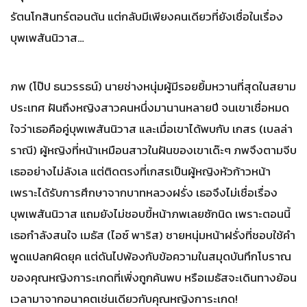
รัตนโกสินทร์ตอนต้น แต่กลับมีเพียงคนเดียวที่ยังเชื่อในเรื่อง
บุพเพสันนิวาส…
ภพ (โป๊ป ธนวรรธน์) นายช่างหนุ่มผู้มีรอยยิ้มหวานที่สุดในสยาม
ประเทศ ฝันถึงหญิงสาวคนหนึ่งมานานหลายปี จนเขาเชื่อหมด
ใจว่าเธอคือคู่บุพเพสันนิวาส และเมื่อเขาได้พบกับ เกสร (เบลล่า
ราณี) ผู้หญิงที่หน้าเหมือนสาวในฝันของเขาเด๊ะๆ ภพจึงตามจีบ
เธออย่างไม่ลังเล แต่ติดตรงที่เกสรเป็นผู้หญิงหัวก้าวหน้า
เพราะได้รับการศึกษาจากบาทหลวงฝรั่ง เธอจึงไม่เชื่อเรื่อง
บุพเพสันนิวาส แถมยังไม่ชอบขี้หน้าภพเลยซักนิด เพราะตอนนี้
เธอกำลังสนใจ เมธัส (ไอซ์ พาริส) ชายหนุ่มหน้าฝรั่งที่ชอบใช้คำ
พูดแปลกผิดยุค แต่ดันไปพ้องกับข้อความในสมุดบันทึกโบราณ
ของคุณหญิงการะเกดที่เพิ่งถูกค้นพบ หรือเมธัสจะเดินทางย้อน
เวลามาจากอนาคตเช่นเดียวกับคุณหญิงการะเกด!