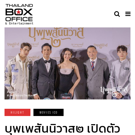
HILIGHT
MOVIES ICO
บุพเพสันนิวาส๒ เปิดตัว