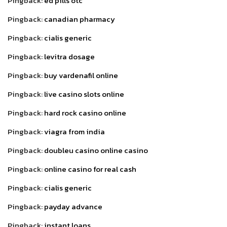
Pingback:
ed pills otc
Pingback:
canadian pharmacy
Pingback:
cialis generic
Pingback:
levitra dosage
Pingback:
buy vardenafil online
Pingback:
live casino slots online
Pingback:
hard rock casino online
Pingback:
viagra from india
Pingback:
doubleu casino online casino
Pingback:
online casino for real cash
Pingback:
cialis generic
Pingback:
payday advance
Pingback:
instant loans