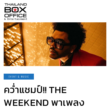
EVENT & MUSIC
คว่ำแชมป์!! THE
WEEKEND พาเพลง