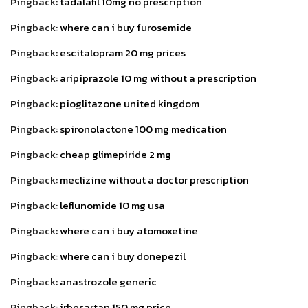
Pingback:
tadalafil 10mg no prescription
Pingback:
where can i buy furosemide
Pingback:
escitalopram 20 mg prices
Pingback:
aripiprazole 10 mg without a prescription
Pingback:
pioglitazone united kingdom
Pingback:
spironolactone 100 mg medication
Pingback:
cheap glimepiride 2 mg
Pingback:
meclizine without a doctor prescription
Pingback:
leflunomide 10 mg usa
Pingback:
where can i buy atomoxetine
Pingback:
where can i buy donepezil
Pingback:
anastrozole generic
Pingback:
irbesartan 150 mg price