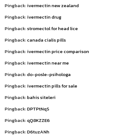
Pingback:
ivermectin new zealand
Pingback:
ivermectin drug
Pingback:
stromectol for head lice
Pingback:
canada cialis pills
Pingback:
ivermectin price comparison
Pingback:
ivermectin near me
Pingback:
do-posle-psihologa
Pingback:
ivermectin pills for sale
Pingback:
bahis siteleri
Pingback:
DPTPtNqS
Pingback:
qQ8KZZE6
Pingback:
D6tuzANh