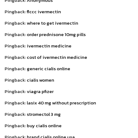
Pingback:
Anonymous
Pingback:
flccc ivermectin
Pingback:
where to get ivermectin
Pingback:
order prednisone 10mg pills
Pingback:
ivermectin medicine
Pingback:
cost of ivermectin medicine
Pingback:
generic cialis online
Pingback:
cialis women
Pingback:
viagra pfizer
Pingback:
lasix 40 mg without prescription
Pingback:
stromectol 3 mg
Pingback:
buy cialis online
Pingback:
brand cialis online usa