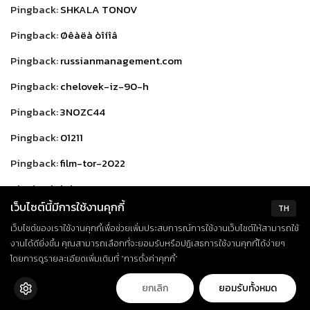
Pingback:
SHKALA TONOV
Pingback:
Øêàëà òîíîâ
Pingback:
russianmanagement.com
Pingback:
chelovek-iz-90-h
Pingback:
3NOZC44
Pingback:
01211
Pingback:
film-tor-2022
Pingback:
hdorg2.ru
เว็บไซต์นี้มีการใช้งานคุกกี้
TH
Pingback:
stromectol price in india
เว็บไซต์ของเราใช้งานคุกกี้เพื่อช่วยเพิ่มประสบการณ์การใช้งานเว็บไซต์ให้สามารถใช้
Pingback:
JXNhGmmt
งานได้ดียิ่งขึ้น คุณสามารถเลือกที่จะยอมรับหรือปฏิเสธการใช้งานคุกกี้ได้ง่ายๆ
โดยการดูรายละเอียดเพิ่มเติมที่ “การตั้งค่าคุกกี้”
Pingback:
Psikholog
ยกเลิก
ยอมรับทั้งหมด
Pingback:
1unfashionable