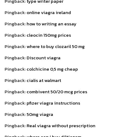
Pingback:
type writer paper
Pingback:
online viagra ireland
Pingback:
how to writing an essay
Pingback:
cleocin 150mg prices
Pingback:
where to buy clozaril 50 mg
Pingback:
Discount viagra
Pingback:
colchicine 0,5 mg cheap
Pingback:
cialis at walmart
Pingback:
combivent 50/20 mcg prices
Pingback:
pfizer viagra instructions
Pingback:
50mg viagra
Pingback:
Real viagra without prescription
Pingback:
where can i buy diltiazem