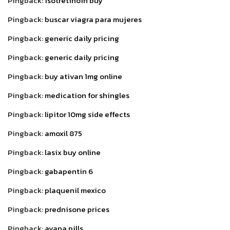
Pingback:
isotretinoin buy
Pingback:
buscar viagra para mujeres
Pingback:
generic daily pricing
Pingback:
generic daily pricing
Pingback:
buy ativan 1mg online
Pingback:
medication for shingles
Pingback:
lipitor 10mg side effects
Pingback:
amoxil 875
Pingback:
lasix buy online
Pingback:
gabapentin 6
Pingback:
plaquenil mexico
Pingback:
prednisone prices
Pingback:
avana pills