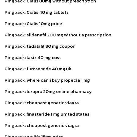
Pingback:
Cialis 80mg without prescription
Pingback:
Cialis 40 mg tablets
Pingback:
Cialis 10mg price
Pingback:
sildenafil 200 mg without a prescription
Pingback:
tadalafil 80 mg coupon
Pingback:
lasix 40 mg cost
Pingback:
furosemide 40 mg uk
Pingback:
where can i buy propecia 1 mg
Pingback:
lexapro 20mg online pharmacy
Pingback:
cheapest generic viagra
Pingback:
finasteride 1 mg united states
Pingback:
cheapest generic viagra
Pingback:
abilify 15mg price