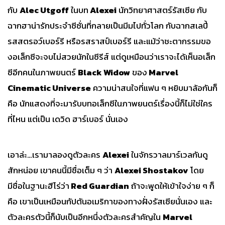
กับ
Alec Utgoff
ในบท
Alexei
นักวิทยาศาสตร์รัสเซีย กับ
ฉากฮาน่ารักประจำซีซั่นที่กลายเป็นมีมไปทั่วโลก กับฉากสเลปี้
รสสตรอว์เบอร์รี หรือรสราสป์เบอร์รี และแม้ว่าชะตากรรมขอ
งอเล็กซีจะจบไม่สวยนักในซีรีส์ แต่ดูเหมือนว่าเราจะได้เห็นอเล็ก
ซีอีกคนในภาพยนตร์
Black Widow
ของ
Marvel
Cinematic Universe
ความน่าสนใจที่แฟน ๆ หยิบมาล้อกันก็
คือ นักแสดงที่จะมารับบทอเล็กซีในภาพยนตร์เรื่องนี้ก็ไม่ใช่ใคร
ที่ไหน แต่เป็น เดวิด ฮาร์เบอร์ นั่นเอง
เอาล่ะ…เรามาลองดูตัวละคร
Alexei
ในจักรวาลมาร์เวลกันดู
สักหน่อย เขาคนนี้มีชื่อเต็ม ๆ ว่า
Alexei Shostakov
โดย
มีชื่อในฐานะฮีโร่ว่า
Red Guardian
ถ้าจะพูดให้เข้าใจง่าย ๆ ก็
คือ เขาเป็นเหมือนกัปตันอเมริกาของทางฝั่งรัสเซียนั่นเอง และ
ตัวละครตัวนี้ก็นับเป็นอีกหนึ่งตัวละครสำคัญใน
Marvel