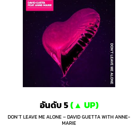
อันดับ 5
(
▲ UP
)
DON’T LEAVE ME ALONE – DAVID GUETTA WITH ANNE-
MARIE