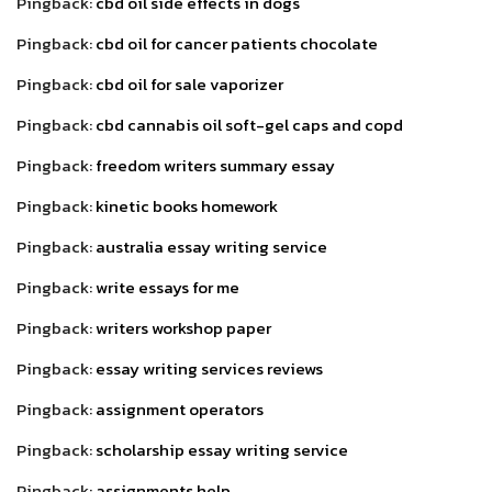
Pingback:
cbd oil side effects in dogs
Pingback:
cbd oil for cancer patients chocolate
Pingback:
cbd oil for sale vaporizer
Pingback:
cbd cannabis oil soft-gel caps and copd
Pingback:
freedom writers summary essay
Pingback:
kinetic books homework
Pingback:
australia essay writing service
Pingback:
write essays for me
Pingback:
writers workshop paper
Pingback:
essay writing services reviews
Pingback:
assignment operators
Pingback:
scholarship essay writing service
Pingback:
assignments help