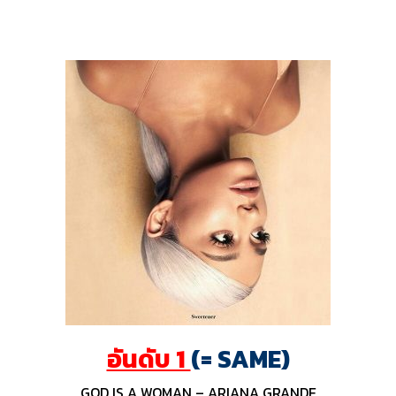
อันดับ 1
(= SAME)
GOD IS A WOMAN – ARIANA GRANDE