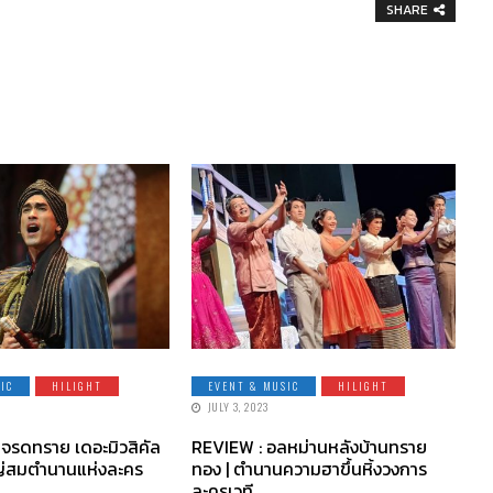
SHARE
IC
HILIGHT
EVENT & MUSIC
HILIGHT
JULY 3, 2023
าจรดทราย เดอะมิวสิคัล
REVIEW : อลหม่านหลังบ้านทราย
ญ่สมตำนานแห่งละคร
ทอง | ตำนานความฮาขึ้นหิ้งวงการ
ละครเวที