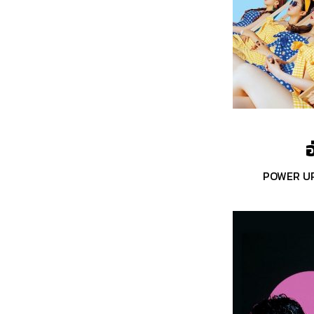
อ
POWER UP