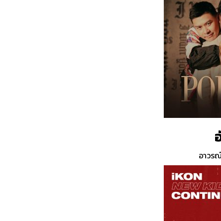
อ
อาวรณ์