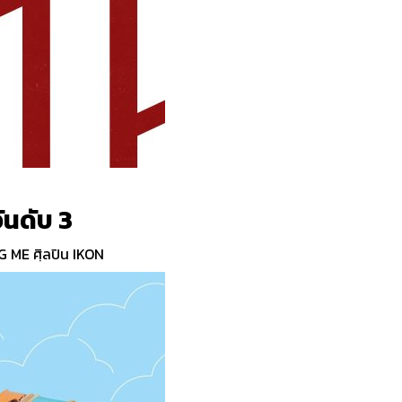
ันดับ 3
G ME ศฺิลปิน IKON