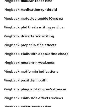
Pingback:
diflucan relief time
Pingback:
medication synthroid
Pingback:
metoclopramide 10 mg nz
Pingback:
phd thesis writing service
Pingback:
dissertation writing
Pingback:
propecia side effects
Pingback:
cialis with dapoxetine cheap
Pingback:
neurontin weakness
Pingback:
metformin indications
Pingback:
paxil dry mouth
Pingback:
plaquenil sjogren's disease
Pingback:
cialis side effects reviews
Pingback:
priligy medication