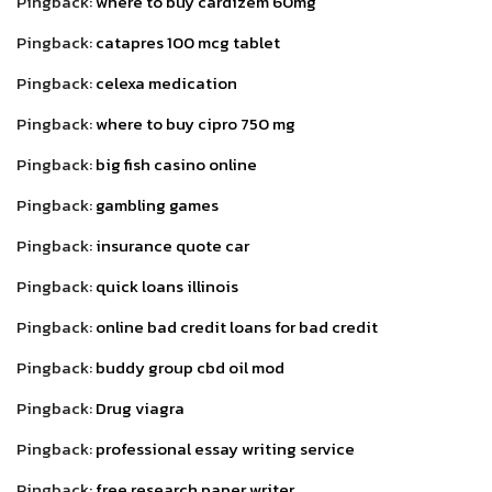
Pingback:
where to buy cardizem 60mg
Pingback:
catapres 100 mcg tablet
Pingback:
celexa medication
Pingback:
where to buy cipro 750 mg
Pingback:
big fish casino online
Pingback:
gambling games
Pingback:
insurance quote car
Pingback:
quick loans illinois
Pingback:
online bad credit loans for bad credit
Pingback:
buddy group cbd oil mod
Pingback:
Drug viagra
Pingback:
professional essay writing service
Pingback:
free research paper writer