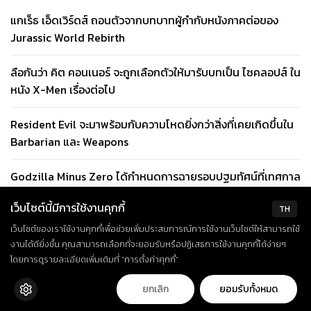
แกเร็ธ เอ็ดเวิร์ดส์ ถอนตัวจากบทบาทผู้กำกับหนังภาคต่อของ
Jurassic World Rebirth
ลือกันว่า คิต คอนเนอร์ จะถูกเลือกตัวให้มารับบทเป็น ไซคลอปส์ ใน
หนัง X-Men เรื่องต่อไป
Resident Evil จะมาพร้อมกับความโหดยิ่งกว่าสิ่งที่เคยเกิดขึ้นใน
Barbarian และ Weapons
Godzilla Minus Zero ได้กำหนดการฉายรอบปฐมทัศน์ที่เทศกาล
ภาพยนตร์นิวยอร์ก
เว็บไซต์นี้มีการใช้งานคุกกี้
TH
ไมเคิล จอห์นสตัน นักแสดงนำฝ่ายชายจาก Obsession กำลังอยู่
เว็บไซต์ของเราใช้งานคุกกี้เพื่อช่วยเพิ่มประสบการณ์การใช้งานเว็บไซต์ให้สามารถใช้
ในช่วงเจรจาเข้าร่วมทีมนักแสดงของ The Mummy 4
งานได้ดียิ่งขึ้น คุณสามารถเลือกที่จะยอมรับหรือปฏิเสธการใช้งานคุกกี้ได้ง่ายๆ
โดยการดูรายละเอียดเพิ่มเติมที่ “การตั้งค่าคุกกี้”
ยกเลิก
ยอมรับทั้งหมด
CATEGORIES