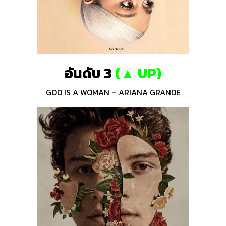
อันดับ 3
(
▲ UP
)
GOD IS A WOMAN – ARIANA GRANDE