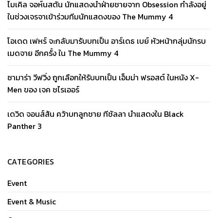
ไมเคิล จอห์นสตัน นักแสดงนำฝ่ายชายจาก Obsession กำลังอยู่
ในช่วงเจรจาเข้าร่วมทีมนักแสดงของ The Mummy 4
โอเดด เฟหร์ จะกลับมารับบทเป็น อาร์เดธ เบย์ หัวหน้ากลุ่มนักรบ
เมดจาย อีกครั้ง ใน The Mummy 4
ซามาร่า วีฟวิ่ง ถูกเลือกให้รับบทเป็น เอ็มม่า ฟรอสต์ ในหนัง X-
Men ของ เจค ชไรเออร์
เดวิด จอนส์สัน คว้าบทลูกชาย ทีชัลลา นำแสดงใน Black
Panther 3
CATEGORIES
Event
Event & Music