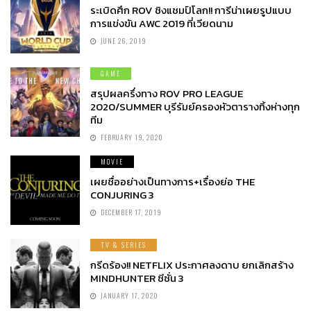
ระเบิดศึก ROV ชิงแชมป์โลก!! การีน่าเผยรูปแบบ
การแข่งขัน AWC 2019 ที่เวียดนาม
JUNE 26, 2019
GAME
สรุปผลครึ่งทาง ROV PRO LEAGUE
2020/SUMMER บุรีรัมย์ครองหัวตารางทิ้งห่างทุก
ทีม
FEBRUARY 19, 2020
MOVIE
เผยชื่ออย่างเป็นทางการ+เรื่องย่อ THE
CONJURING 3
DECEMBER 17, 2019
TV & SERIES
กรีดร้อง!! NETFLIX ประกาศลงดาบ ยกเลิกสร้าง
MINDHUNTER ซีซั่น 3
JANUARY 17, 2020