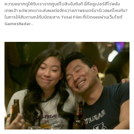
ความอยากดูให้กับเราจากศูนย์ไปสิบในทันที นี่คือซูเปอร์ฮีโร่พลัง
เทพเจ้า แต่พวกเขาจะส่งผลต่อจักรวาลภาพยนตร์มาร์เวลแค่ไหนกัน?
ในการให้สัมภาษณ์กับนิตยสาร Total Film ที่เปิดเผยผ่านเว็บไซต์
GamesRadar…