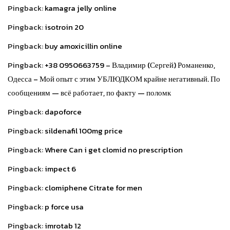
Pingback:
kamagra jelly online
Pingback:
isotroin 20
Pingback:
buy amoxicillin online
Pingback:
+38 0950663759 – Владимир (Сергей) Романенко,
Одесса – Мой опыт с этим УБЛЮДКОМ крайне негативный. По
сообщениям — всё работает, по факту — поломк
Pingback:
dapoforce
Pingback:
sildenafil 100mg price
Pingback:
Where Can i get clomid no prescription
Pingback:
impect 6
Pingback:
clomiphene Citrate for men
Pingback:
p force usa
Pingback:
imrotab 12