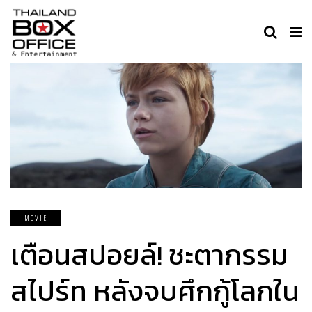
MOVIE
เตือนสปอยล์! ชะตากรรม
สไปร์ท หลังจบศึกกู้โลกใน