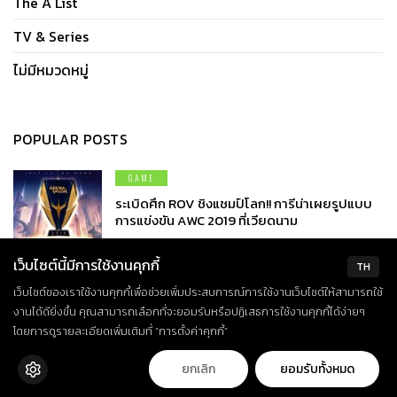
The A List
TV & Series
ไม่มีหมวดหมู่
POPULAR POSTS
GAME
ระเบิดศึก ROV ชิงแชมป์โลก!! การีน่าเผยรูปแบบ
การแข่งขัน AWC 2019 ที่เวียดนาม
JUNE 26, 2019
เว็บไซต์นี้มีการใช้งานคุกกี้
TH
GAME
เว็บไซต์ของเราใช้งานคุกกี้เพื่อช่วยเพิ่มประสบการณ์การใช้งานเว็บไซต์ให้สามารถใช้
สรุปผลครึ่งทาง ROV PRO LEAGUE
งานได้ดียิ่งขึ้น คุณสามารถเลือกที่จะยอมรับหรือปฏิเสธการใช้งานคุกกี้ได้ง่ายๆ
2020/SUMMER บุรีรัมย์ครองหัวตารางทิ้งห่างทุก
โดยการดูรายละเอียดเพิ่มเติมที่ “การตั้งค่าคุกกี้”
ทีม
FEBRUARY 19, 2020
ยกเลิก
ยอมรับทั้งหมด
MOVIE