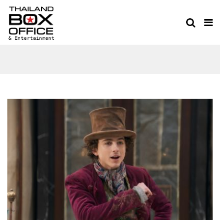
วิลลี่ วองก้า