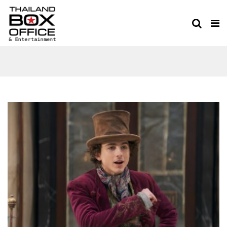
วองก้า