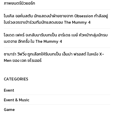
ภาพยนตร์นิวยอร์ก
ไมเคิล จอห์นสตัน นักแสดงนำฝ่ายชายจาก Obsession กำลังอยู่
ในช่วงเจรจาเข้าร่วมทีมนักแสดงของ The Mummy 4
โอเดด เฟหร์ จะกลับมารับบทเป็น อาร์เดธ เบย์ หัวหน้ากลุ่มนักรบ
เมดจาย อีกครั้ง ใน The Mummy 4
ซามาร่า วีฟวิ่ง ถูกเลือกให้รับบทเป็น เอ็มม่า ฟรอสต์ ในหนัง X-
Men ของ เจค ชไรเออร์
CATEGORIES
Event
Event & Music
Game