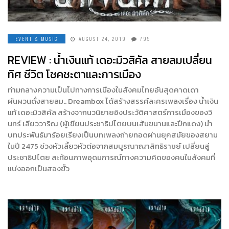
EVENT & MUSIC
AUGUST 24, 2019
795
REVIEW : น้ำเงินแท้ เดอะมิวสิคัล สายลมเปลี่ยน
ทิศ ชีวิต โชคชะตาและการเมือง
ท่ามกลางความเป็นไปทางการเมืองในสังคมไทยอันสุดคาดเดา
ผันผวนดั่งสายลม.. Dreambox ได้สร้างสรรค์ละครเพลงเรื่อง น้ำเงิน
แท้ เดอะมิวสิคัล สร้างจากนวนิยายอิงประวัติศาสตร์การเมืองของวิ
นทร์ เลียววาริณ (ผู้เขียนประชาธิปไตยบนเส้นขนานและปีกแดง) นำ
บทประพันธ์มาร้อยเรียงเป็นบทเพลงถ่ายทอดผ่านยุคสมัยของสยาม
ในปี 2475 ช่วงหัวเลี้ยวหัวต่อจากสมบูรณาญาสิทธิราชย์ เปลี่ยนสู่
ประชาธิปไตย สะท้อนภาพอุดมการณ์ทางความคิดของคนในสังคมที่
แบ่งออกเป็นสองขั้ว