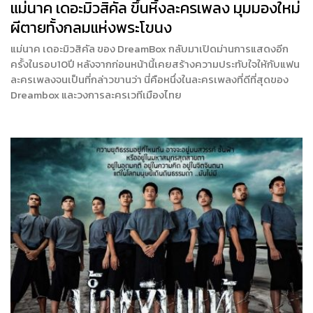
แม่นาค เดอะมิวสิคัล ขึ้นหิ้งละครเพลง มุมมองใหม่
ผีตายทั้งกลมแห่งพระโขนง
แม่นาค เดอะมิวสิคัล ของ DreamBox กลับมาเปิดม่านการแสดงอีก
ครั้งในรอบ10ปี หลังจากก่อนหน้านี้เคยสร้างความประทับใจให้กับแฟน
ละครเพลงจนเป็นที่กล่าวขานว่า นี่คือหนึ่งในละครเพลงที่ดีที่สุดของ
Dreambox และวงการละครเวทีเมืองไทย