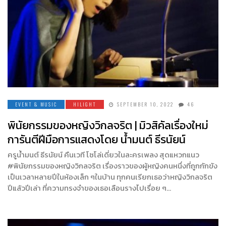
EVENT & MUSIC
HILIGHT
SEPTEMBER 10, 2022
46
พินัยกรรมของหญิงวิกลจริต | มิวสิคัลเรื่องใหม่
การันตีฝีมือการแสดงโดย น้ำมนต์ ธีรนัยน์
ครูน้ำมนต์ ธีรนัยน์ คืนเวที โซโล่เดี่ยวในละครเพลง สุดแหวกแนว
#พินัยกรรมของหญิงวิกลจริต เรื่องราวของผู้หญิงคนหนึ่งที่ถูกกักขัง
เป็นเวลาหลายปีในห้องเล็ก ๆในบ้าน ทุกคนเรียกเธอว่าหญิงวิกลจริต
ปีแล้วปีเล่า ที่ความทรงจำของเธอเลือนรางไปเรื่อย ๆ…