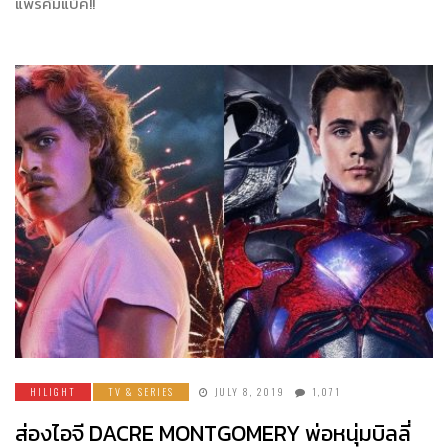
แพรคัมแบ็ค!!
HILIGHT
TV & SERIES
JULY 8, 2019
1,071
ส่องไอจี DACRE MONTGOMERY พ่อหนุ่มบิลลี่