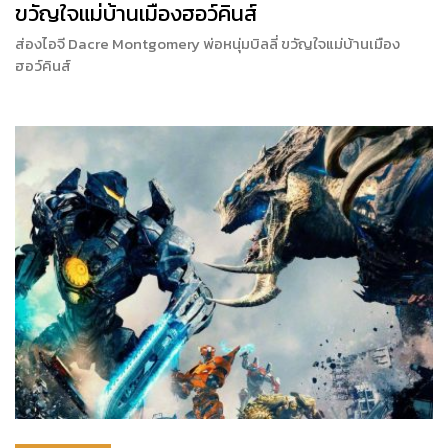
ขวัญใจแม่บ้านเมืองฮอว์คินส์
ส่องไอจี Dacre Montgomery พ่อหนุ่มบิลลี่ ขวัญใจแม่บ้านเมือง
ฮอว์คินส์