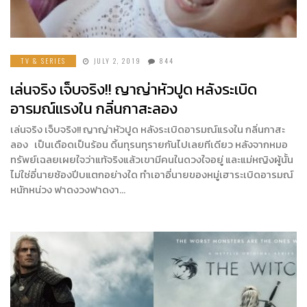
TV & SERIES
JULY 2, 2019
844
เล่นจริง เจ็บจริง!! ญาญ่าหัวปูด หลังระเบิด
อารมณ์แรงใน กลิ่นกาสะลอง
เล่นจริง เจ็บจริง!! ญาญ่าหัวปูด หลังระเบิดอารมณ์แรงใน กลิ่นกาสะ
ลอง เป็นเดือดเป็นร้อน ดิ้นทุรนทุรายกันไปเลยทีเดียว หลังจากหมอ
ทรัพย์เฉลยเผยใจว่าแท้จริงแล้วเขามีคนในดวงใจอยู่ และแม่หญิงผู้นั้น
ไม่ใช่อี่นายซ้องปีบแตกอย่างใด ทำเอาอี่นายของหมู่เฮาระเบิดอารมณ์
หนักหน่วง ฟาดงวงฟาดงา…