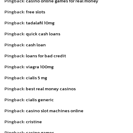
Pingback:
casino online games for real money
Pingback:
free slots
Pingback:
tadalafil 10mg
Pingback:
quick cash loans
Pingback:
cash loan
Pingback:
loans for bad credit
Pingback:
viagra 100mg
Pingback:
cialis 5 mg
Pingback:
best real money casinos
Pingback:
cialis generic
Pingback:
casino slot machines online
Pingback:
cristine
Pingback:
casino games