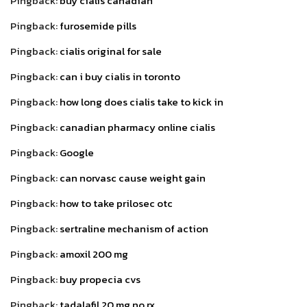
Pingback:
buy cialis canadian
Pingback:
furosemide pills
Pingback:
cialis original for sale
Pingback:
can i buy cialis in toronto
Pingback:
how long does cialis take to kick in
Pingback:
canadian pharmacy online cialis
Pingback:
Google
Pingback:
can norvasc cause weight gain
Pingback:
how to take prilosec otc
Pingback:
sertraline mechanism of action
Pingback:
amoxil 200 mg
Pingback:
buy propecia cvs
Pingback:
tadalafil 20 mg no rx