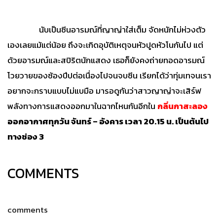
นับเป็นซีนอารมณ์ที่ญาญ่าใส่เต็ม จัดหนักไม่ห่วงตัว
เองเลยแม้แต่น้อย ถึงจะเกิดอุบัติเหตุจนหัวปูดหัวโนกันไป แต่
ด้วยอารมณ์และสปิริตนักแสดง เธอก็ยังคงถ่ายทอดอารมณ์
โวยวายของซ้องปีปต่อเนื่องไปจนจบซีน เรียกได้ว่าทุ่มเทจนเรา
อยากจะกราบแบบไม่แบมือ มารอดูกันว่าสาวญาญ่าจะเสิร์ฟ
พลังทางการแสดงออกมาในฉากไหนกันอีกใน
กลิ่นกาสะลอง
ออกอากาศทุกวัน จันทร์ – อังคาร เวลา 20.15 น. เป็นต้นไป
ทางช่อง 3
COMMENTS
comments