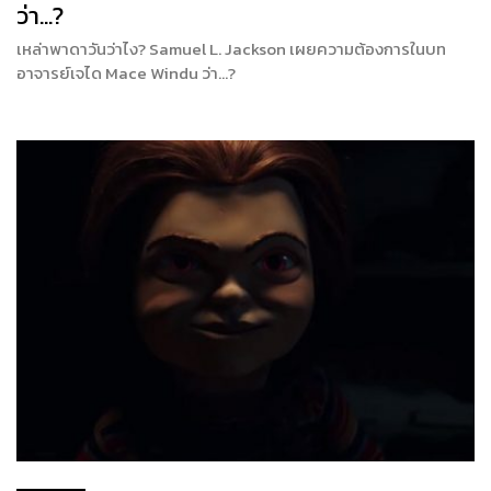
ว่า…?
เหล่าพาดาวันว่าไง? Samuel L. Jackson เผยความต้องการในบท
อาจารย์เจได Mace Windu ว่า…?