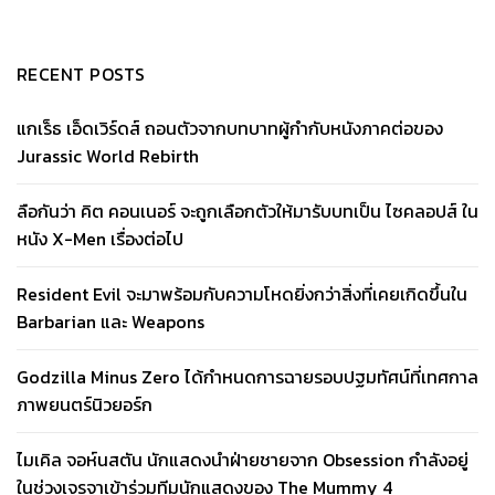
RECENT POSTS
แกเร็ธ เอ็ดเวิร์ดส์ ถอนตัวจากบทบาทผู้กำกับหนังภาคต่อของ
Jurassic World Rebirth
ลือกันว่า คิต คอนเนอร์ จะถูกเลือกตัวให้มารับบทเป็น ไซคลอปส์ ใน
หนัง X-Men เรื่องต่อไป
Resident Evil จะมาพร้อมกับความโหดยิ่งกว่าสิ่งที่เคยเกิดขึ้นใน
Barbarian และ Weapons
Godzilla Minus Zero ได้กำหนดการฉายรอบปฐมทัศน์ที่เทศกาล
ภาพยนตร์นิวยอร์ก
ไมเคิล จอห์นสตัน นักแสดงนำฝ่ายชายจาก Obsession กำลังอยู่
ในช่วงเจรจาเข้าร่วมทีมนักแสดงของ The Mummy 4