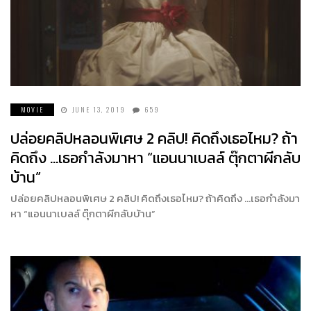
MOVIE
JUNE 13, 2019
659
ปล่อยคลิปหลอนพิเศษ 2 คลิป! คิดถึงเธอไหม? ถ้า
คิดถึง …เธอกำลังมาหา “แอนนาเบลล์ ตุ๊กตาผีกลับ
บ้าน”
ปล่อยคลิปหลอนพิเศษ 2 คลิป! คิดถึงเธอไหม? ถ้าคิดถึง …เธอกำลังมา
หา “แอนนาเบลล์ ตุ๊กตาผีกลับบ้าน”