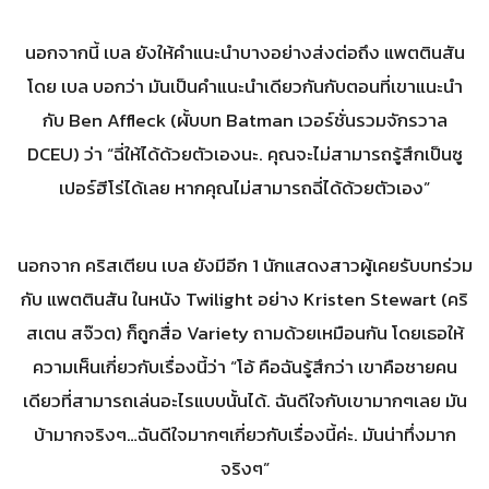
นอกจากนี้ เบล ยังให้คำแนะนำบางอย่างส่งต่อถึง แพตตินสัน
โดย เบล บอกว่า มันเป็นคำแนะนำเดียวกันกับตอนที่เขาแนะนำ
กับ Ben Affleck (ผั้บบท Batman เวอร์ชั่นรวมจักรวาล
DCEU) ว่า “ฉี่ให้ได้ด้วยตัวเองนะ. คุณจะไม่สามารถรู้สึกเป็นซู
เปอร์ฮีโร่ได้เลย หากคุณไม่สามารถฉี่ได้ด้วยตัวเอง”
นอกจาก คริสเตียน เบล ยังมีอีก 1 นักแสดงสาวผู้เคยรับบทร่วม
กับ แพตตินสัน ในหนัง Twilight อย่าง Kristen Stewart (คริ
สเตน สจ๊วต) ก็ถูกสื่อ Variety ถามด้วยเหมือนกัน โดยเธอให้
ความเห็นเกี่ยวกับเรื่องนี้ว่า “โอ้ คือฉันรู้สึกว่า เขาคือชายคน
เดียวที่สามารถเล่นอะไรแบบนั้นได้. ฉันดีใจกับเขามากๆเลย มัน
บ้ามากจริงๆ…ฉันดีใจมากๆเกี่ยวกับเรื่องนี้ค่ะ. มันน่าทึ่งมาก
จริงๆ”