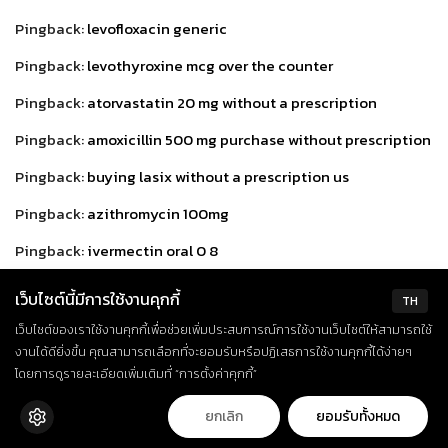
Pingback:
levofloxacin generic
Pingback:
levothyroxine mcg over the counter
Pingback:
atorvastatin 20 mg without a prescription
Pingback:
amoxicillin 500 mg purchase without prescription
Pingback:
buying lasix without a prescription us
Pingback:
azithromycin 100mg
Pingback:
ivermectin oral 0 8
Pingback:
ventolin hfa
เว็บไซต์นี้มีการใช้งานคุกกี้
TH
Pingback:
gemfibrozil 300 mg purchase
เว็บไซต์ของเราใช้งานคุกกี้เพื่อช่วยเพิ่มประสบการณ์การใช้งานเว็บไซต์ให้สามารถใช้
งานได้ดียิ่งขึ้น คุณสามารถเลือกที่จะยอมรับหรือปฏิเสธการใช้งานคุกกี้ได้ง่ายๆ
Pingback:
order metoprolol
โดยการดูรายละเอียดเพิ่มเติมที่ “การตั้งค่าคุกกี้”
Pingback:
doxycycline spectrum
ยกเลิก
ยอมรับทั้งหมด
Pingback:
clotrimazole 10g cost