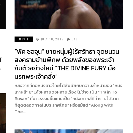
MOVIE
JULY 10, 2019
813
“พัค ซอจุน” ชายหนุ่มผู้ไร้ศรัทธา จุดชนวน
T
สงครามข้ามพิภพ ด้วยพลังของพระเจ้า
กับตัวอย่างใหม่ “THE DIVINE FURY มือ
ง
นรกพระเจ้าคลั่ง”
หลังจากที่คอหนังชาวไทยได้สัมผัสกับความล้ำหน้าของ “หนัง
เกาหลี” มาแล้วหลายต่อหลายเรื่อง ไม่ว่าจะเป็น “Train To
Busan” ที่มาแรงจนขึ้นแท่นเป็น “หนังเกาหลีที่ทำรายได้มาก
ที่สุดตลอดกาลในประเทศไทย” หรือแม้แต่ “Along With
The…