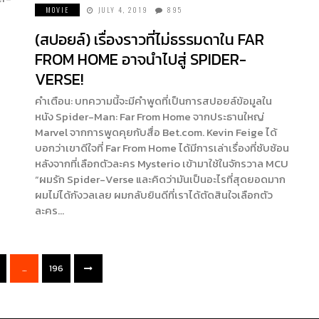
MOVIE
JULY 4, 2019
895
(สปอยล์) เรื่องราวที่ไม่ธรรมดาใน FAR
FROM HOME อาจนำไปสู่ SPIDER-
VERSE!
คำเตือน: บทความนี้จะมีคำพูดที่เป็นการสปอยล์ข้อมูลใน
หนัง Spider-Man: Far From Home จากประธานใหญ่
Marvel จากการพูดคุยกับสื่อ Bet.com. Kevin Feige ได้
บอกว่าเขาดีใจที่ Far From Home ได้มีการเล่าเรื่องที่ซับซ้อน
หลังจากที่เลือกตัวละคร Mysterio เข้ามาใช้ในจักรวาล MCU
“ผมรัก Spider-Verse และคิดว่ามันเป็นอะไรที่สุดยอดมาก
ผมไม่ได้กังวลเลย ผมกลับยินดีที่เราได้ตัดสินใจเลือกตัว
ละคร…
…
196