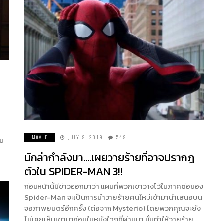
MOVIE
JULY 9, 2019
549
่น
นักล่ากำลังมา….เผยวายร้ายที่อาจปรากฎ
ตัวใน SPIDER-MAN 3!!
ก่อนหน้านี้มีข่าวออกมาว่า แผนที่พวกเขาวางไว้ในภาคต่อของ
Spider-Man จะเป็นการนำวายร้ายคนใหม่เข้ามานำเสนอบน
จอภาพยนตร์อีกครั้ง (ต่อจาก Mysterio) โดยพวกคุณจะยัง
ไม่เคยเห็นเขามาก่อนในหนังใดๆที่ผ่านมา นั่นทำให้วายร้าย