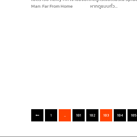
Man: Far From Home หากดูแบบทั่ว…
1
…
181
182
183
184
185