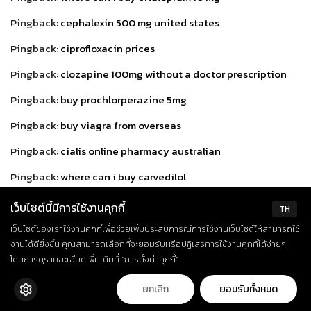
Pingback:
cephalexin 500 mg united states
Pingback:
ciprofloxacin prices
Pingback:
clozapine 100mg without a doctor prescription
Pingback:
buy prochlorperazine 5mg
Pingback:
buy viagra from overseas
Pingback:
cialis online pharmacy australian
Pingback:
where can i buy carvedilol
Pingback:
warfarin prices
เว็บไซต์นี้มีการใช้งานคุกกี้
TH
Pingback:
rosuvastatin 20mg no prescription
เว็บไซต์ของเราใช้งานคุกกี้เพื่อช่วยเพิ่มประสบการณ์การใช้งานเว็บไซต์ให้สามารถใช้
งานได้ดียิ่งขึ้น คุณสามารถเลือกที่จะยอมรับหรือปฏิเสธการใช้งานคุกกี้ได้ง่ายๆ
Pingback:
desmopressin 10mcg without a prescription
โดยการดูรายละเอียดเพิ่มเติมที่ “การตั้งค่าคุกกี้”
Pingback:
divalproex without a prescription
ยกเลิก
ยอมรับทั้งหมด
Pingback:
trazodone nz