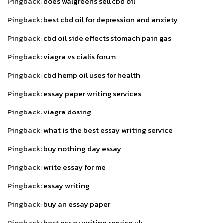
Pingback:
does walgreens sell cbd oil
Pingback:
best cbd oil for depression and anxiety
Pingback:
cbd oil side effects stomach pain gas
Pingback:
viagra vs cialis forum
Pingback:
cbd hemp oil uses for health
Pingback:
essay paper writing services
Pingback:
viagra dosing
Pingback:
what is the best essay writing service
Pingback:
buy nothing day essay
Pingback:
write essay for me
Pingback:
essay writing
Pingback:
buy an essay paper
Pingback:
best essay writing service uk