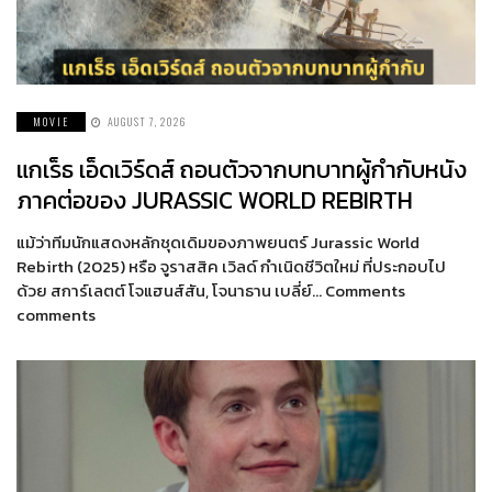
MOVIE
AUGUST 7, 2026
แกเร็ธ เอ็ดเวิร์ดส์ ถอนตัวจากบทบาทผู้กำกับหนัง
ภาคต่อของ JURASSIC WORLD REBIRTH
แม้ว่าทีมนักแสดงหลักชุดเดิมของภาพยนตร์ Jurassic World
Rebirth (2025) หรือ จูราสสิค เวิลด์ กำเนิดชีวิตใหม่ ที่ประกอบไป
ด้วย สการ์เลตต์ โจแฮนส์สัน, โจนาธาน เบลี่ย์… Comments
comments