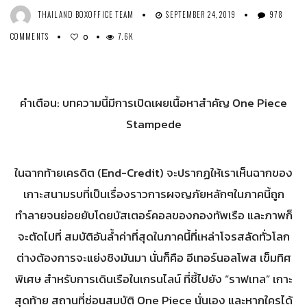
THAILAND BOXOFFICE TEAM
SEPTEMBER 24, 2019
978
COMMENTS
7.6K
0
คำเตือน: บทความนี้มีการเปิดเผยเนื้อหาสำคัญ One Piece
Stampede
ในฉากท้ายเครดิต (End-Credit) จะปรากฏให้เราเห็นฉากของ
เกาะสนามรบที่เป็นเรื่องราวการผจญภัยหลักๆในภาคนี้ถูก
ทำลายจนย่อยยับโดยบัสเตอร์คอลของกองทัพเรือ และภาพก็
จะตัดไปที่ สมบัติอันล้ำค่าที่สุดในภาคนี้ที่เหล่าโจรสลัดทั่วโลก
ต่างต้องการจะแย่งชิงมันมา นั่นก็คือ อีเทอร์นอลโพส เข็มทิศ
พิเศษ สำหรับการเดินเรือในเกรนไลน์ ที่ชี้ไปยัง “ราฟเทล” เกาะ
สุดท้าย สถานที่ซ่อนสมบัติ One Piece นั่นเอง และหากใครได้