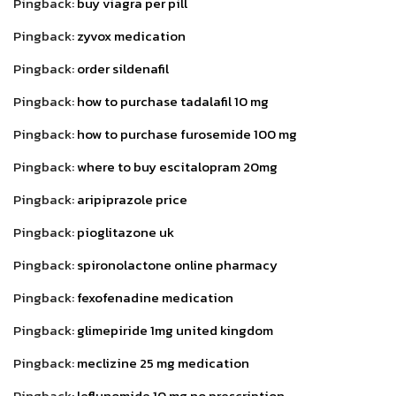
Pingback:
buy viagra per pill
Pingback:
zyvox medication
Pingback:
order sildenafil
Pingback:
how to purchase tadalafil 10 mg
Pingback:
how to purchase furosemide 100 mg
Pingback:
where to buy escitalopram 20mg
Pingback:
aripiprazole price
Pingback:
pioglitazone uk
Pingback:
spironolactone online pharmacy
Pingback:
fexofenadine medication
Pingback:
glimepiride 1mg united kingdom
Pingback:
meclizine 25 mg medication
Pingback:
leflunomide 10 mg no prescription