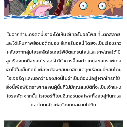
ในฉากท้ายเครดิตนี้เราจะได้เห็น อีเทอร์นอลโพส ที่แตกสลาย
และได้เห็นภาพย้อนอดีตของ อีเทอร์นอลนี้ โดยจะเป็นเรื่องราว
หลังจากกลุ่มโจรสลัดโรเจอร์พิชิตแกรนไลน์และราฟเทลได้ มี
ลูกเรือคนหนึ่งของโรเจอร์ได้ทำการล็อคตำแหน่งของราฟเทล
เอาไว้ในเข็มทิศนี้ เผื่อจะต้องกลับมาอีก แต่ลูกเรือคนนี้กลับโดน
โรเจอร์ดุ และบอกว่าของสิ่งนี้ไม่จำเป็นต้องมีอยู่ หากใครที่ใช้
สิ่งนี้เพื่อพิชิตราฟเทล คนผู้นั้นก็ไม่มีคุณสมบัติที่จะเป็นเจ้าแห่ง
โจรสลัด จากนั้น โรเจอร์ก็โยนอีเทอร์นอลโพสทิ้งลงสู่ก้นทะเล
และโดนเจ้าแห่งท้องทะเลคาบไปกิน