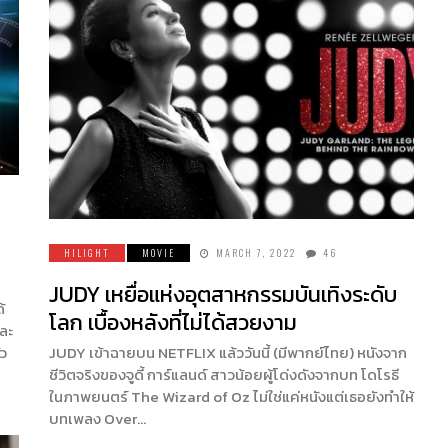
HILIGHT
MOVIE
MARCH 7, 2022
46
JUDY เหยื่อแห่งอุตสาหกรรมบันเทิงระดับ
้
โลก เบื้องหลังที่ไม่ได้สวยงาม
ละ
่ว
JUDY เข้าฉายบน NETFLIX แล้ววันนี้ (มีพากย์ไทย) หนังจาก
ชีวิตจริงของจูดี้ การ์แลนด์ สาวน้อยผู้โด่งดังจากบท โดโรธี
ในภาพยนตร์ The Wizard of Oz ไม่ใช่แค่หนังแต่เธอยังทำให้
บทเพลง Over…