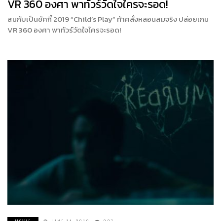
VR 360 องศา พาทัวร์วัดใจใครจะรอด!
สมกับเป็นชัคกี้ 2019 “Child’s Play” ท้าคลั่งหลอนสมจริง ปล่อยเกม
VR 360 องศา พาทัวร์วัดใจใครจะรอด!