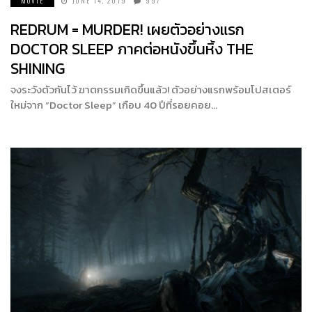
MOVIE
JUNE 14, 2019
997
REDRUM = MURDER! เผยตัวอย่างแรก
DOCTOR SLEEP ภาคต่อหนังขึ้นหิ้ง THE
SHINING
จงระวังตัวกันไว้ ฆาตกรรมเกิดขึ้นแล้ว! ตัวอย่างแรกพร้อมโปสเตอร์
ใหม่จาก “Doctor Sleep” เกือบ 40 ปีที่รอยคอย…