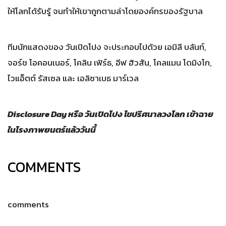
ให้โลกได้รับรู้ จนทำให้เขาถูกตามล่าโดยองค์กรของรัฐบาล
ทีมนักแสดงของ วันเปิดโปง จะประกอบไปด้วย เอมิลี บลันท์,
จอร์ช โอคอนเนอร์, โคลิน เฟิร์ธ, อีฟ ฮิวสัน, โคลแมน โดมิงโก,
ไวแอ็ตต์ รัสเซล และ เอลิซาเบธ มาร์เวล
Disclosure Day หรือ วันเปิดโปง ไขปริศนาลวงโลก เข้าฉาย
ในโรงภาพยนตร์แล้ววันนี้
COMMENTS
comments