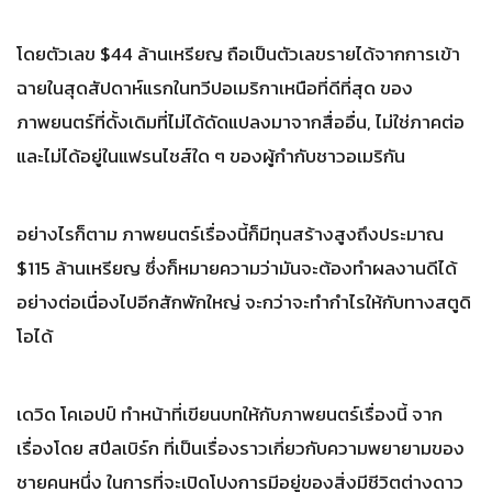
โดยตัวเลข $44 ล้านเหรียญ ถือเป็นตัวเลขรายได้จากการเข้า
ฉายในสุดสัปดาห์แรกในทวีปอเมริกาเหนือที่ดีที่สุด ของ
ภาพยนตร์ที่ดั้งเดิมที่ไม่ได้ดัดแปลงมาจากสื่ออื่น, ไม่ใช่ภาคต่อ
และไม่ได้อยู่ในแฟรนไชส์ใด ๆ ของผู้กำกับชาวอเมริกัน
อย่างไรก็ตาม ภาพยนตร์เรื่องนี้ก็มีทุนสร้างสูงถึงประมาณ
$115 ล้านเหรียญ ซึ่งก็หมายความว่ามันจะต้องทำผลงานดีได้
อย่างต่อเนื่องไปอีกสักพักใหญ่ จะกว่าจะทำกำไรให้กับทางสตูดิ
โอได้
เดวิด โคเอปป์ ทำหน้าที่เขียนบทให้กับภาพยนตร์เรื่องนี้ จาก
เรื่องโดย สปีลเบิร์ก ที่เป็นเรื่องราวเกี่ยวกับความพยายามของ
ชายคนหนึ่ง ในการที่จะเปิดโปงการมีอยู่ของสิ่งมีชีวิตต่างดาว