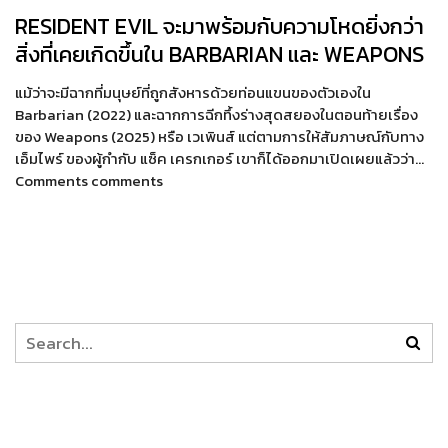
RESIDENT EVIL จะมาพร้อมกับความโหดยิ่งกว่า
สิ่งที่เคยเกิดขึ้นใน BARBARIAN และ WEAPONS
แม้ว่าจะมีฉากที่มนุษย์ที่ถูกสังหารด้วยท่อนแขนของตัวเองใน
Barbarian (2022) และฉากการฉีกทึ้งร่างสุดสยองในตอนท้ายเรื่อง
ของ Weapons (2025) หรือ เวเพินส์ แต่ตามการให้สัมภาษณ์กับทาง
เอ็มไพร์ ของผู้กำกับ แซ็ค เครกเกอร์ เขาก็ได้ออกมาเปิดเผยแล้วว่า…
Comments comments