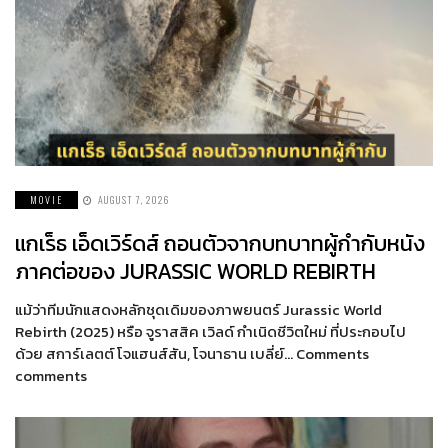
MOVIE
AUGUST 7, 2026
แกเร็ธ เอ็ดเวิร์ดส์ ถอนตัวจากบทบาทผู้กำกับหนัง
ภาคต่อของ JURASSIC WORLD REBIRTH
แม้ว่าทีมนักแสดงหลักชุดเดิมของภาพยนตร์ Jurassic World
Rebirth (2025) หรือ จูราสสิค เวิลด์ กำเนิดชีวิตใหม่ ที่ประกอบไป
ด้วย สการ์เลตต์ โจแฮนส์สัน, โจนาธาน เบลี่ย์… Comments
comments