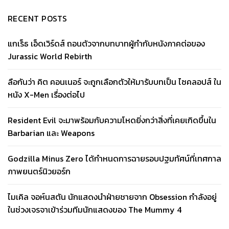
RECENT POSTS
แกเร็ธ เอ็ดเวิร์ดส์ ถอนตัวจากบทบาทผู้กำกับหนังภาคต่อของ
Jurassic World Rebirth
ลือกันว่า คิต คอนเนอร์ จะถูกเลือกตัวให้มารับบทเป็น ไซคลอปส์ ใน
หนัง X-Men เรื่องต่อไป
Resident Evil จะมาพร้อมกับความโหดยิ่งกว่าสิ่งที่เคยเกิดขึ้นใน
Barbarian และ Weapons
Godzilla Minus Zero ได้กำหนดการฉายรอบปฐมทัศน์ที่เทศกาล
ภาพยนตร์นิวยอร์ก
ไมเคิล จอห์นสตัน นักแสดงนำฝ่ายชายจาก Obsession กำลังอยู่
ในช่วงเจรจาเข้าร่วมทีมนักแสดงของ The Mummy 4