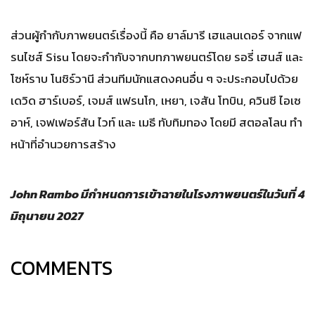
ส่วนผู้กำกับภาพยนตร์เรื่องนี้ คือ ยาล์มารี เฮแลนเดอร์ จากแฟ
รนไชส์ Sisu โดยจะกำกับจากบทภาพยนตร์โดย รอรี่ เฮนส์ และ
โซห์ราบ โนชิร์วานี ส่วนทีมนักแสดงคนอื่น ๆ จะประกอบไปด้วย
เดวิด ฮาร์เบอร์, เจมส์ แฟรนโก, เหยา, เจสัน โทบิน, ควินซี ไอเซ
อาห์, เจฟเฟอร์สัน ไวท์ และ เมธี ทับทิมทอง โดยมี สตอลโลน ทำ
หน้าที่อำนวยการสร้าง
John Rambo มีกำหนดการเข้าฉายในโรงภาพยนตร์ในวันที่ 4
มิถุนายน 2027
COMMENTS