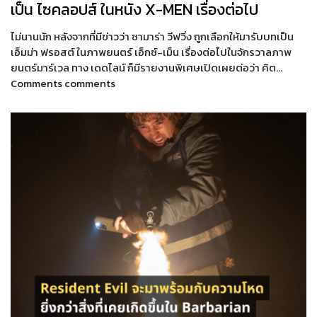
เป็น ไซคลอปส์ ในหนัง X-MEN เรื่องต่อไป
ไม่นานนัก หลังจากที่มีข่าวว่า ซามาร่า วีฟวิ่ง ถูกเลือกให้มารับบทเป็น
เอ็มม่า ฟรอสต์ ในภาพยนตร์ เอ็กซ์-เม็น เรื่องต่อไปในจักรวาลภาพ
ยนตร์มาร์เวล ทาง เดดไลน์ ก็มีรายงานพิเศษเปิดเผยต่อว่า คิต…
Comments comments