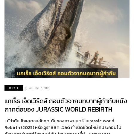
MOVIE
AUGUST 7, 2026
แกเร็ธ เอ็ดเวิร์ดส์ ถอนตัวจากบทบาทผู้กำกับหนัง
ภาคต่อของ JURASSIC WORLD REBIRTH
แม้ว่าทีมนักแสดงหลักชุดเดิมของภาพยนตร์ Jurassic World
Rebirth (2025) หรือ จูราสสิค เวิลด์ กำเนิดชีวิตใหม่ ที่ประกอบไป
ด้วย สการ์เลตต์ โจแฮนส์สัน, โจนาธาน เบลี่ย์… Comments