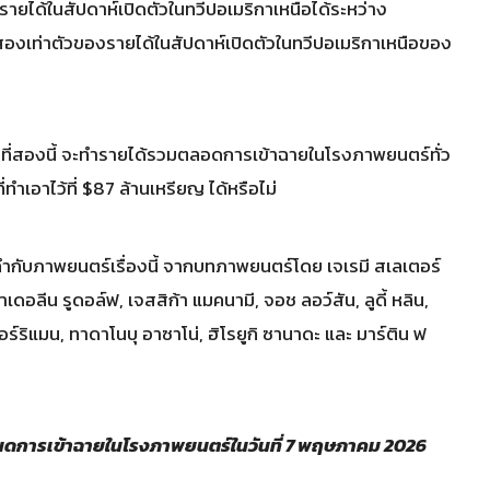
ายได้ในสัปดาห์เปิดตัวในทวีปอเมริกาเหนือได้ระหว่าง
ขสองเท่าตัวของรายได้ในสัปดาห์เปิดตัวในทวีปอเมริกาเหนือของ
ที่สองนี้ จะทำรายได้รวมตลอดการเข้าฉายในโรงภาพยนตร์ทั่ว
ำเอาไว้ที่ $87 ล้านเหรียญ ได้หรือไม่
กับภาพยนตร์เรื่องนี้ จากบทภาพยนตร์โดย เจเรมี สเลเตอร์
อลีน รูดอล์ฟ, เจสสิก้า แมคนามี, จอช ลอว์สัน, ลูดี้ หลิน,
ฮอร์ริแมน, ทาดาโนบุ อาซาโน่, ฮิโรยูกิ ซานาดะ และ มาร์ติน ฟ
หนดการเข้าฉายในโรงภาพยนตร์ในวันที่ 7 พฤษภาคม 2026