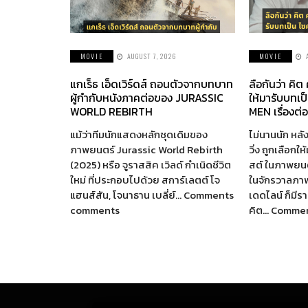
MOVIE
AUGUST 7, 2026
MOVIE
แกเร็ธ เอ็ดเวิร์ดส์ ถอนตัวจากบทบาท
ลือกันว่า คิต
ผู้กำกับหนังภาคต่อของ JURASSIC
ให้มารับบทเป
WORLD REBIRTH
MEN เรื่องต่
แม้ว่าทีมนักแสดงหลักชุดเดิมของ
ไม่นานนัก หลัง
ภาพยนตร์ Jurassic World Rebirth
วิ่ง ถูกเลือกใ
(2025) หรือ จูราสสิค เวิลด์ กำเนิดชีวิต
สต์ ในภาพยนตร
ใหม่ ที่ประกอบไปด้วย สการ์เลตต์ โจ
ในจักรวาลภา
แฮนส์สัน, โจนาธาน เบลี่ย์… Comments
เดดไลน์ ก็มี
comments
คิต… Comme