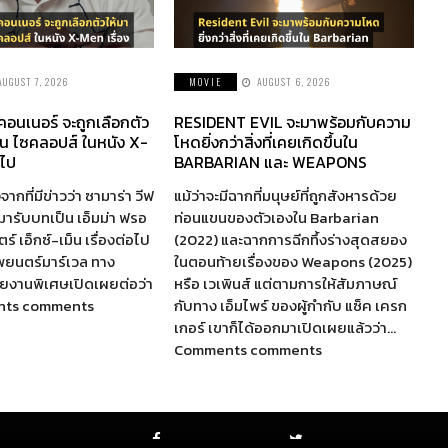
AUGUST 7, 2026
MOVIE
AUGUST 6, 2026
 คอนเนอร์ จะถูกเลือกตัว
RESIDENT EVIL จะมาพร้อมกับความ
็น ไซคลอปส์ ในหนัง X-
โหดยิ่งกว่าสิ่งที่เคยเกิดขึ้นใน
อไป
BARBARIAN และ WEAPONS
จากที่มีข่าวว่า ซามาร่า วีฟ
แม้ว่าจะมีฉากที่มนุษย์ที่ถูกสังหารด้วย
ห้มารับบทเป็น เอ็มม่า ฟรอ
ท่อนแขนของตัวเองใน Barbarian
์ เอ็กซ์-เม็น เรื่องต่อไป
(2022) และฉากการฉีกทึ้งร่างสุดสยอง
พยนตร์มาร์เวล ทาง
ในตอนท้ายเรื่องของ Weapons (2025)
รายงานพิเศษเปิดเผยต่อว่า
หรือ เวเพินส์ แต่ตามการให้สัมภาษณ์
nts comments
กับทาง เอ็มไพร์ ของผู้กำกับ แซ็ค เครก
เกอร์ เขาก็ได้ออกมาเปิดเผยแล้วว่า…
Comments comments