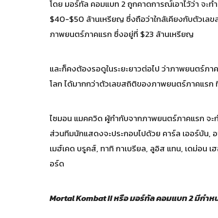
โดย มอร์ทัล คอมแบท 2 ถูกคาดการณ์เอาไว้ว่า จะทำร
$40-$50 ล้านเหรียญ ซึ่งถือว่าใกล้เคียงกับตัวเล
ภาพยนตร์ภาคแรก ซึ่งอยู่ที่ $23 ล้านเหรียญ
และก็คงต้องรอดูในระยะยาวต่อไป ว่าภาพยนตร์ภาค
โลก ได้มากกว่าตัวเลขสถิติของภาพยนตร์ภาคแรก ที่ท
ไซมอน แมคควิด ผู้กำกับจากภาพยนตร์ภาคแรก จะกำ
ส่วนทีมนักแสดงจะประกอบไปด้วย คาร์ล เออร์บัน, อาเด
เมฮ์เคด บรูคส์, ทาทิ กาเบรียล, ลูอิส แทน, เดม่อน เ
อร์ด
Mortal Kombat II หรือ มอร์ทัล คอมแบท 2 มีกำ