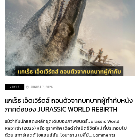
MOVIE
AUGUST 7, 2026
แกเร็ธ เอ็ดเวิร์ดส์ ถอนตัวจากบทบาทผู้กำกับหนัง
ภาคต่อของ JURASSIC WORLD REBIRTH
แม้ว่าทีมนักแสดงหลักชุดเดิมของภาพยนตร์ Jurassic World
Rebirth (2025) หรือ จูราสสิค เวิลด์ กำเนิดชีวิตใหม่ ที่ประกอบไป
ด้วย สการ์เลตต์ โจแฮนส์สัน, โจนาธาน เบลี่ย์… Comments