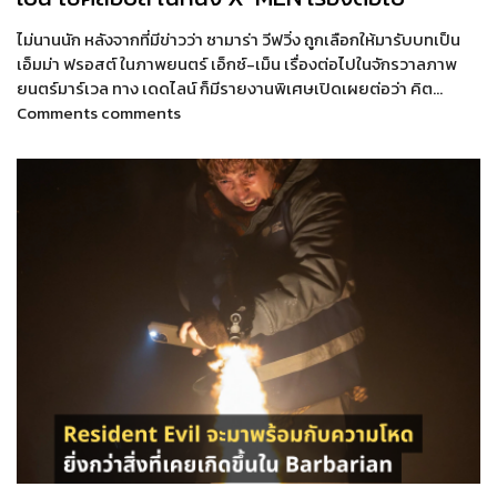
ไม่นานนัก หลังจากที่มีข่าวว่า ซามาร่า วีฟวิ่ง ถูกเลือกให้มารับบทเป็น
เอ็มม่า ฟรอสต์ ในภาพยนตร์ เอ็กซ์-เม็น เรื่องต่อไปในจักรวาลภาพ
ยนตร์มาร์เวล ทาง เดดไลน์ ก็มีรายงานพิเศษเปิดเผยต่อว่า คิต…
Comments comments