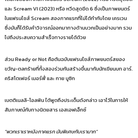
และ Scream VI (2023) หรือ หวีดสุดขีด 6 ซึ่งเป็นภาพยนตร์
ในแฟรนไชส์ Scream สองภาคแรกที่ไม่ได้กำกับโดย เครเวน
ซึ่งมันก็ได้รับคำวิจารณ์ออกมาทางด้านบวกเป็นอย่างมาก รวม
ไปถึงประสบความสำเร็จทางรายได้ด้วย
ส่วน Ready or Not คือต้นฉบับแฟรนไชส์ภาพยนตร์สยอง
ขวัญ-ตลกร้ายที่ทั้งสองร่วมกันสร้างขึ้นมากับนักเขียนบท อาร์.
คริสโตเฟอร์ เมอร์ฟี่ และ กาย บูซิก
เบตติเนลลี-โอลพิน ได้พูดถึงประเด็นดังกล่าว เอาไว้ในการให้
สัมภาษณ์กับทางนิตยสาร เอสเอฟเอ็กซ์
“พวกเราเราหนังภาคแรก มันพิเศษกับเรามาก”