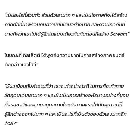
“เป็นอะไรที่ส่วนตัว ส่วนตัวเอามาก ๆ และเป็นโอกาสที่จะได้สร้าง
ภาคต่อที่มาพร้อมกับความตื่นเต้นอย่างมาก และความกดดันที่
บางทีพวกเราไม่ได้รู้สึกในแบบเดียวกันกับตอนที่สร้าง Scream”
ในขณะที่ กิลเล็ตต์ ได้พูดถึงความยากในการสร้างภาพยนตร์
ดังกล่าวเอาไว้ว่า
“มันเหมือนกับคำถามที่ว่า เราจะทำอย่างไรดี ในการที่จะท้าทาย
วัตถุดิบเดิมเอามาก ๆ และยังเป็นการสร้างอะไรบางอย่างที่มอบ
ทั้งรสชาติและความสนุกสนานในหนังภาคแรกให้กับคุณ แต่ก็
รู้สึกต่างออกไปมาก ๆ และเป็นอะไรที่เป็นตัวของตัวเองมากอีก
ด้วย?”