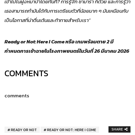
เข้าไปในฝูงหมาป่าโดยทันที? การรู้จัก ซามาร่า ก็ด้วย และการรู้ว่า
เธอสามารถทำมันได้กับการเตรียมตัวที่น้อยมาก ๆ มันเหมือนกับ
เป็นโอกาสที่น่าตื่นเต้นและท้าทายสำหรับเรา”
Ready or Not: Here I Come หรือ เกมพร้อมตาย 2 มี
กำหนดการเข้าฉายในโรงภาพยนตร์ในวันที่ 26 มีนาคม 2026
COMMENTS
comments
SHARE
READY OR NOT
READY OR NOT: HERE I COME