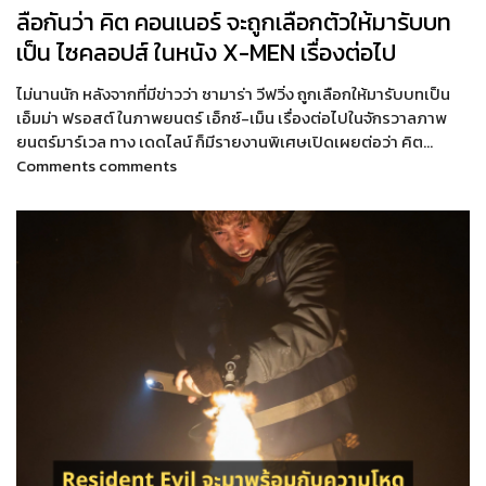
ลือกันว่า คิต คอนเนอร์ จะถูกเลือกตัวให้มารับบท
เป็น ไซคลอปส์ ในหนัง X-MEN เรื่องต่อไป
ไม่นานนัก หลังจากที่มีข่าวว่า ซามาร่า วีฟวิ่ง ถูกเลือกให้มารับบทเป็น
เอ็มม่า ฟรอสต์ ในภาพยนตร์ เอ็กซ์-เม็น เรื่องต่อไปในจักรวาลภาพ
ยนตร์มาร์เวล ทาง เดดไลน์ ก็มีรายงานพิเศษเปิดเผยต่อว่า คิต…
Comments comments