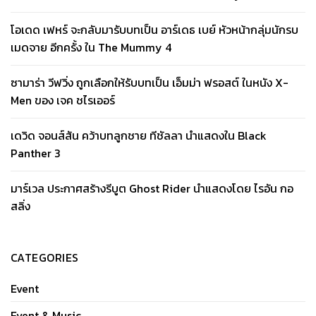
โอเดด เฟหร์ จะกลับมารับบทเป็น อาร์เดธ เบย์ หัวหน้ากลุ่มนักรบ
เมดจาย อีกครั้ง ใน The Mummy 4
ซามาร่า วีฟวิ่ง ถูกเลือกให้รับบทเป็น เอ็มม่า ฟรอสต์ ในหนัง X-
Men ของ เจค ชไรเออร์
เดวิด จอนส์สัน คว้าบทลูกชาย ทีชัลลา นำแสดงใน Black
Panther 3
มาร์เวล ประกาศสร้างรีบูต Ghost Rider นำแสดงโดย ไรอัน กอ
สลิ่ง
CATEGORIES
Event
Event & Music