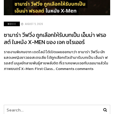
MOVIE
AUGUST 5, 2026
ซามาร่า วีฟวิ่ง ถูกเลือกให้รับบทเป็น เอ็มม่า ฟรอ
สต์ ในหนัง X-MEN ของ เจค ชไรเออร์
รายงานพิเศษจาก เดดไลน์ ได้เปิดเผยออกมาว่า ซามาร่า วีฟวิ่ง นัก
แสดงหญิงชาวออสเตรเลีย ได้ถูกเลือกตัวเข้ามารับบทเป็น เอ็มม่า ฟ
รอสต์ มนุษย์กลายพันธุ์สายพลังจิต ที่เราเคยพบเจอกับเธอมาแล้วใน
ภาพยนตร์ X-Men: First Class… Comments comments