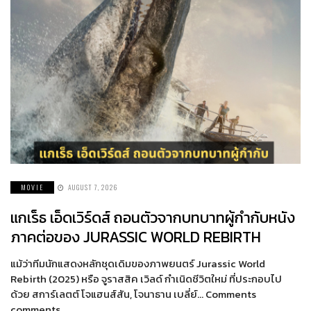
MOVIE
AUGUST 7, 2026
แกเร็ธ เอ็ดเวิร์ดส์ ถอนตัวจากบทบาทผู้กำกับหนัง
ภาคต่อของ JURASSIC WORLD REBIRTH
แม้ว่าทีมนักแสดงหลักชุดเดิมของภาพยนตร์ Jurassic World
Rebirth (2025) หรือ จูราสสิค เวิลด์ กำเนิดชีวิตใหม่ ที่ประกอบไป
ด้วย สการ์เลตต์ โจแฮนส์สัน, โจนาธาน เบลี่ย์… Comments
comments