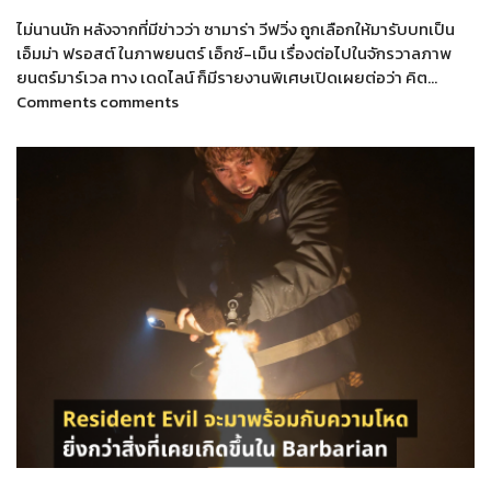
ไม่นานนัก หลังจากที่มีข่าวว่า ซามาร่า วีฟวิ่ง ถูกเลือกให้มารับบทเป็น
เอ็มม่า ฟรอสต์ ในภาพยนตร์ เอ็กซ์-เม็น เรื่องต่อไปในจักรวาลภาพ
ยนตร์มาร์เวล ทาง เดดไลน์ ก็มีรายงานพิเศษเปิดเผยต่อว่า คิต…
Comments comments