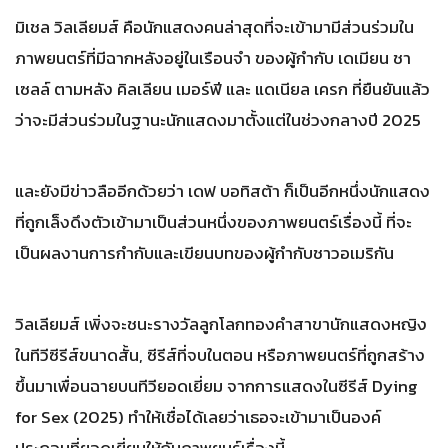
มิเชล วิลเลียมส์ คือนักแสดงคนล่าสุดที่จะเข้ามามีส่วนร่วมใน
ภาพยนตร์ที่มีฉากหลังอยู่ในเรือนจำ ของผู้กำกับ เดเมียน ชา
เซลล์ ตามหลัง คิลเลียน เมอร์ฟี และ แดเนียล เครก ที่ยืนยันแล้ว
ว่าจะมีส่วนร่วมในฐานะนักแสดงมาตั้งแต่ในช่วงกลางปี 2025
และยังมีข่าวลืออีกด้วยว่า เดฟ บอทิสต้า ก็เป็นอีกหนึ่งนักแสดง
ที่ถูกเล็งดึงตัวเข้ามาเป็นส่วนหนึ่งของภาพยนตร์เรื่องนี้ ที่จะ
เป็นผลงานการกำกับและเขียนบทของผู้กำกับชาวอเมริกัน
วิลเลียมส์ เพิ่งจะชนะรางวัลลูกโลกทองคำสาขานักแสดงหญิง
ในทีวีซีรีส์ขนาดสั้น, ซีรีส์ที่จบในตอน หรือภาพยนตร์ที่ถูกสร้าง
ขึ้นมาเพื่อนฉายบนทีวียอดเยี่ยม จากการแสดงในซีรีส์ Dying
for Sex (2025) ทำให้เชื่อได้เลยว่าเธอจะเข้ามาเป็นองค์
ประกอบที่ยอดเยี่ยมให้กับภาพยนร์เรื่องนี้