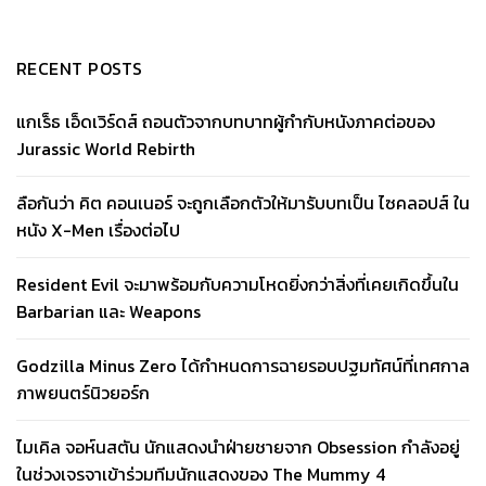
RECENT POSTS
แกเร็ธ เอ็ดเวิร์ดส์ ถอนตัวจากบทบาทผู้กำกับหนังภาคต่อของ
Jurassic World Rebirth
ลือกันว่า คิต คอนเนอร์ จะถูกเลือกตัวให้มารับบทเป็น ไซคลอปส์ ใน
หนัง X-Men เรื่องต่อไป
Resident Evil จะมาพร้อมกับความโหดยิ่งกว่าสิ่งที่เคยเกิดขึ้นใน
Barbarian และ Weapons
Godzilla Minus Zero ได้กำหนดการฉายรอบปฐมทัศน์ที่เทศกาล
ภาพยนตร์นิวยอร์ก
ไมเคิล จอห์นสตัน นักแสดงนำฝ่ายชายจาก Obsession กำลังอยู่
ในช่วงเจรจาเข้าร่วมทีมนักแสดงของ The Mummy 4