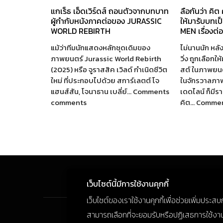
แกเร็ธ เอ็ดเวิร์ดส์ ถอนตัวจากบทบาท
ลือกันว่า คิต
ผู้กำกับหนังภาคต่อของ JURASSIC
ให้มารับบทเป
WORLD REBIRTH
MEN เรื่องต่
แม้ว่าทีมนักแสดงหลักชุดเดิมของ
ไม่นานนัก หลัง
ภาพยนตร์ Jurassic World Rebirth
วิ่ง ถูกเลือกใ
(2025) หรือ จูราสสิค เวิลด์ กำเนิดชีวิต
สต์ ในภาพยนตร
ใหม่ ที่ประกอบไปด้วย สการ์เลตต์ โจ
ในจักรวาลภา
แฮนส์สัน, โจนาธาน เบลี่ย์… Comments
เดดไลน์ ก็มี
comments
คิต… Comme
เว็บไซต์นี้มีการใช้งานคุกกี้
เว็บไซต์ของเราใช้งานคุกกี้เพื่อช่วยเพิ่มประส
สามารถเลือกที่จะยอมรับหรือปฏิเสธการใช้งานคุก