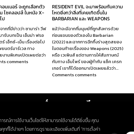
 คอนเนอร์ จะถูกเลือกตัว
RESIDENT EVIL จะมาพร้อมกับความ
็น ไซคลอปส์ ในหนัง X-
โหดยิ่งกว่าสิ่งที่เคยเกิดขึ้นใน
อไป
BARBARIAN และ WEAPONS
จากที่มีข่าวว่า ซามาร่า วีฟ
แม้ว่าจะมีฉากที่มนุษย์ที่ถูกสังหารด้วย
ห้มารับบทเป็น เอ็มม่า ฟรอ
ท่อนแขนของตัวเองใน Barbarian
์ เอ็กซ์-เม็น เรื่องต่อไป
(2022) และฉากการฉีกทึ้งร่างสุดสยอง
พยนตร์มาร์เวล ทาง
ในตอนท้ายเรื่องของ Weapons (2025)
รายงานพิเศษเปิดเผยต่อว่า
หรือ เวเพินส์ แต่ตามการให้สัมภาษณ์
nts comments
กับทาง เอ็มไพร์ ของผู้กำกับ แซ็ค เครก
เกอร์ เขาก็ได้ออกมาเปิดเผยแล้วว่า…
Comments comments
FACEBOOK
TWITTER
บการณ์การใช้งานเว็บไซต์ให้สามารถใช้งานได้ดียิ่งขึ้น คุณ
กี้ได้ง่ายๆ โดยการดูรายละเอียดเพิ่มเติมที่ “การตั้งค่า