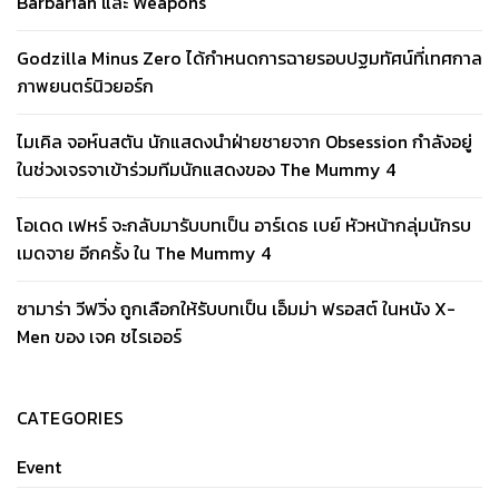
Barbarian และ Weapons
Godzilla Minus Zero ได้กำหนดการฉายรอบปฐมทัศน์ที่เทศกาล
ภาพยนตร์นิวยอร์ก
ไมเคิล จอห์นสตัน นักแสดงนำฝ่ายชายจาก Obsession กำลังอยู่
ในช่วงเจรจาเข้าร่วมทีมนักแสดงของ The Mummy 4
โอเดด เฟหร์ จะกลับมารับบทเป็น อาร์เดธ เบย์ หัวหน้ากลุ่มนักรบ
เมดจาย อีกครั้ง ใน The Mummy 4
ซามาร่า วีฟวิ่ง ถูกเลือกให้รับบทเป็น เอ็มม่า ฟรอสต์ ในหนัง X-
Men ของ เจค ชไรเออร์
CATEGORIES
Event