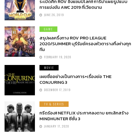
ระเบิดศึก ROV ชิงแชมป์โลก!! การีน่าเผยรูปแบบ
การแข่งขัน AWC 2019 ที่เวียดนาม
JUNE 26, 2019
GAME
สรุปผลครึ่งทาง ROV PRO LEAGUE
2020/SUMMER บุรีรัมย์ครองหัวตารางทิ้งห่างทุก
ทีม
FEBRUARY 19, 2020
MOVIE
เผยชื่ออย่างเป็นทางการ+เรื่องย่อ THE
CONJURING 3
DECEMBER 17, 2019
TV & SERIES
กรีดร้อง!! NETFLIX ประกาศลงดาบ ยกเลิกสร้าง
MINDHUNTER ซีซั่น 3
JANUARY 17, 2020