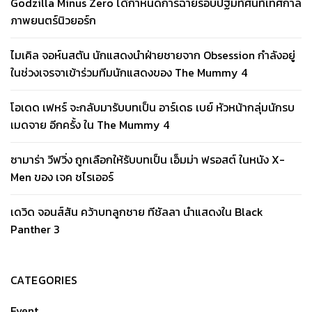
Godzilla Minus Zero ได้กำหนดการฉายรอบปฐมทัศน์ที่เทศกาล
ภาพยนตร์นิวยอร์ก
ไมเคิล จอห์นสตัน นักแสดงนำฝ่ายชายจาก Obsession กำลังอยู่
ในช่วงเจรจาเข้าร่วมทีมนักแสดงของ The Mummy 4
โอเดด เฟหร์ จะกลับมารับบทเป็น อาร์เดธ เบย์ หัวหน้ากลุ่มนักรบ
เมดจาย อีกครั้ง ใน The Mummy 4
ซามาร่า วีฟวิ่ง ถูกเลือกให้รับบทเป็น เอ็มม่า ฟรอสต์ ในหนัง X-
Men ของ เจค ชไรเออร์
เดวิด จอนส์สัน คว้าบทลูกชาย ทีชัลลา นำแสดงใน Black
Panther 3
CATEGORIES
Event