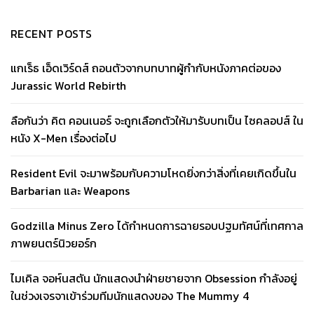
RECENT POSTS
แกเร็ธ เอ็ดเวิร์ดส์ ถอนตัวจากบทบาทผู้กำกับหนังภาคต่อของ
Jurassic World Rebirth
ลือกันว่า คิต คอนเนอร์ จะถูกเลือกตัวให้มารับบทเป็น ไซคลอปส์ ใน
หนัง X-Men เรื่องต่อไป
Resident Evil จะมาพร้อมกับความโหดยิ่งกว่าสิ่งที่เคยเกิดขึ้นใน
Barbarian และ Weapons
Godzilla Minus Zero ได้กำหนดการฉายรอบปฐมทัศน์ที่เทศกาล
ภาพยนตร์นิวยอร์ก
ไมเคิล จอห์นสตัน นักแสดงนำฝ่ายชายจาก Obsession กำลังอยู่
ในช่วงเจรจาเข้าร่วมทีมนักแสดงของ The Mummy 4