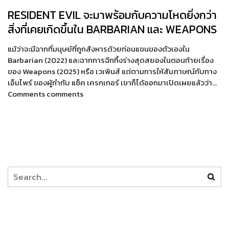
RESIDENT EVIL จะมาพร้อมกับความโหดยิ่งกว่า
สิ่งที่เคยเกิดขึ้นใน BARBARIAN และ WEAPONS
แม้ว่าจะมีฉากที่มนุษย์ที่ถูกสังหารด้วยท่อนแขนของตัวเองใน
Barbarian (2022) และฉากการฉีกทึ้งร่างสุดสยองในตอนท้ายเรื่อง
ของ Weapons (2025) หรือ เวเพินส์ แต่ตามการให้สัมภาษณ์กับทาง
เอ็มไพร์ ของผู้กำกับ แซ็ค เครกเกอร์ เขาก็ได้ออกมาเปิดเผยแล้วว่า…
Comments comments