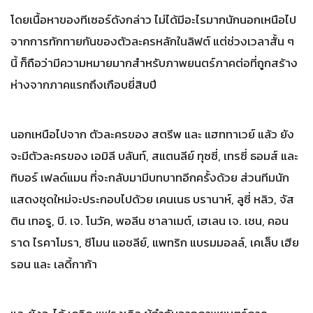
โดยเนื้อหาของทีเซอร์ดังกล่าว ไม่ได้มีอะไรมากนักนอกเหนือไป
จากการทักทายกันของตัวละครหลักในลิฟต์ แต่ช่วงเวลาสั้น ๆ
นี้ ก็ถือว่ามีความหมายมากสำหรับภาพยนตร์ภาคต่อที่ถูกสร้าง
ห่างจากภาคแรกถึงเกือบยี่สิบปี
นอกเหนือไปจาก ตัวละครของ สตรีพ และ แฮททาเวย์ แล้ว ยัง
จะมีตัวละครของ เอมิลี บลันท์, สแตนลีย์ ทุซซี่, เทรซี่ ธอมส์ และ
ทิบอร์ เฟลด์แมน ที่จะกลับมามีบทบาทอีกครั้งด้วย ส่วนทีมนัก
แสดงชุดใหม่จะประกอบไปด้วย เคนเนธ บรานาห์, ลูซี่ หลิว, จัส
ติน เทอรู, บี. เจ. โนวัค, พอลีน ชาลาเมต์, เฮเลน เจ. เชน, คอน
ราด ไรคาโมรา, ซีโมน แอชลีย์, แพทริก แบรมมอลล์, เคเล็บ เฮีย
รอน และ เลดี้กาก้า